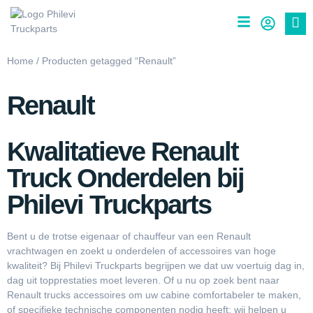
Home
/ Producten getagged “Renault”
Renault
Kwalitatieve Renault
Truck Onderdelen bij
Philevi Truckparts
Bent u de trotse eigenaar of chauffeur van een Renault
vrachtwagen en zoekt u onderdelen of accessoires van hoge
kwaliteit? Bij
Philevi Truckparts
begrijpen we dat uw voertuig dag in,
dag uit topprestaties moet leveren. Of u nu op zoek bent naar
Renault trucks accessoires om uw cabine comfortabeler te maken,
of specifieke technische componenten nodig heeft; wij helpen u