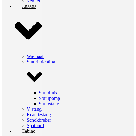
Ventiel
Chassis
Wielnaaf
Stuurinrichting
Stuurhuis
Stuurpomp
Stuurstang
V-stang
Reactiestang
Schokbreker
Spatbord
Cabine