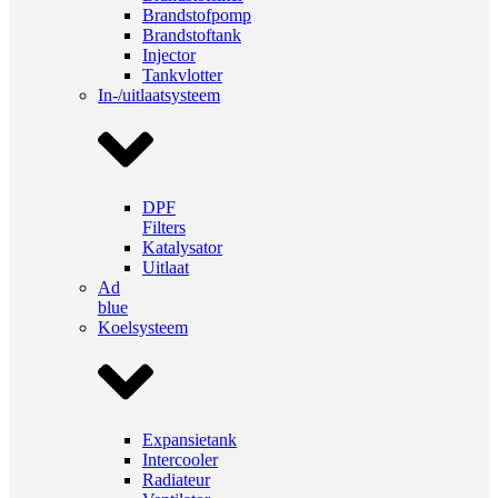
Brandstofpomp
Brandstoftank
Injector
Tankvlotter
In-/uitlaatsysteem
DPF
Filters
Katalysator
Uitlaat
Ad
blue
Koelsysteem
Expansietank
Intercooler
Radiateur