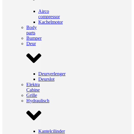
Airco
compressor
Kachelmotor
Body
parts
Bumper
Deur
Deurverlenger
Deurslot
Elektra
Cabine
Grille
Hydraulisch
Kantelcilinder