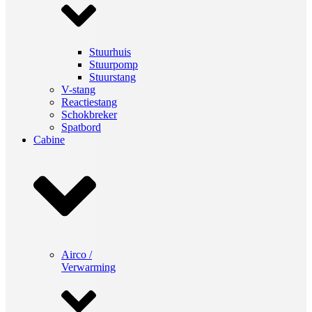
Stuurhuis
Stuurpomp
Stuurstang
V-stang
Reactiestang
Schokbreker
Spatbord
Cabine
Airco /
Verwarming