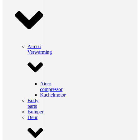
Airco /
Verwarming
Airco
compressor
Kachelmotor
Body
parts
Bumper
Deur