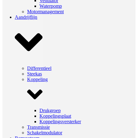
Ventilator
Waterpomp
Motormanagement
Aandrijflijn
Differentieel
Steekas
Koppeling
Drukgroep
Koppelingsplaat
Koppelingsversterker
Transmissie
Schakelmodulator