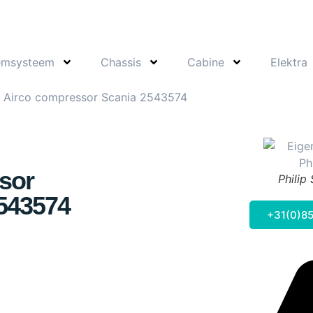
emsysteem
Chassis
Cabine
Elektra
 Airco compressor Scania 2543574
sor
Philip
543574
+31(0)85