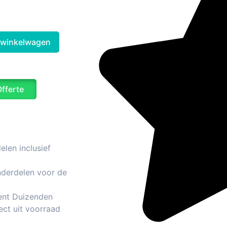
 winkelwagen
Offerte
len inclusief
nderdelen voor de
ent Duizenden
ect uit voorraad