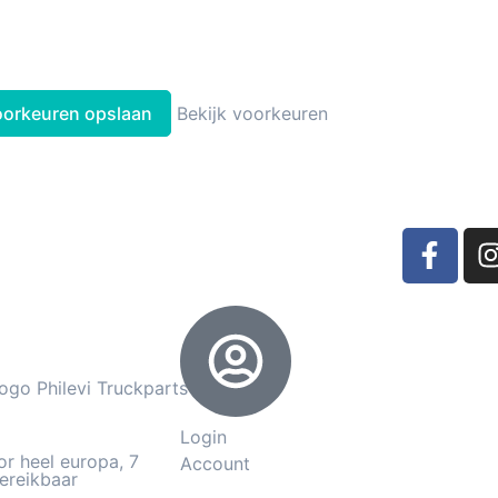
oorkeuren opslaan
Bekijk voorkeuren
Login
or heel europa, 7
Account
ereikbaar