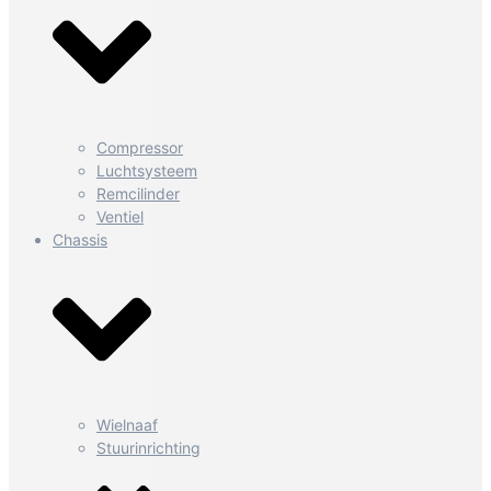
Compressor
Luchtsysteem
Remcilinder
Ventiel
Chassis
Wielnaaf
Stuurinrichting