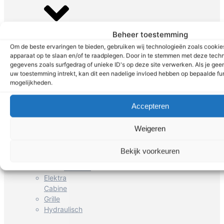
Beheer toestemming
Airco
Om de beste ervaringen te bieden, gebruiken wij technologieën zoals cookies
compressor
apparaat op te slaan en/of te raadplegen. Door in te stemmen met deze tech
Kachelmotor
gegevens zoals surfgedrag of unieke ID's op deze site verwerken. Als je gee
Body
uw toestemming intrekt, kan dit een nadelige invloed hebben op bepaalde fu
parts
mogelijkheden.
Bumper
Deur
Accepteren
Weigeren
Bekijk voorkeuren
Deurverlenger
Deurslot
Elektra
Cabine
Grille
Hydraulisch