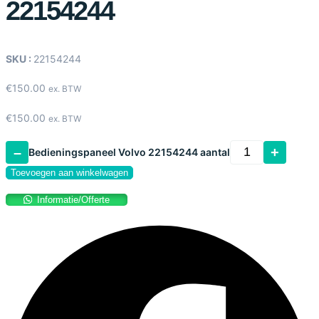
22154244
SKU :
22154244
€
150.00
ex. BTW
€
150.00
ex. BTW
–
+
Bedieningspaneel Volvo 22154244 aantal
Toevoegen aan winkelwagen
Informatie/Offerte