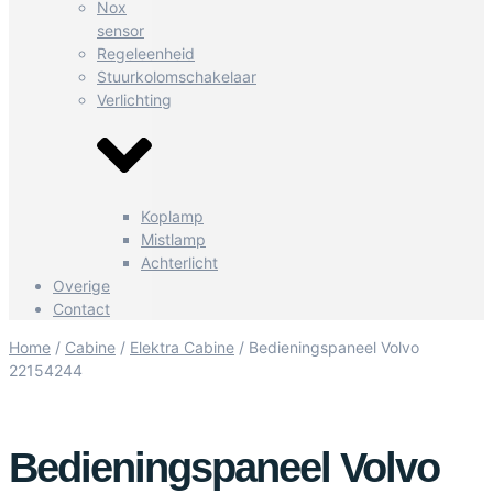
Nox
sensor
Regeleenheid
Stuurkolomschakelaar
Verlichting
Koplamp
Mistlamp
Achterlicht
Overige
Contact
Home
/
Cabine
/
Elektra Cabine
/ Bedieningspaneel Volvo
22154244
Bedieningspaneel Volvo