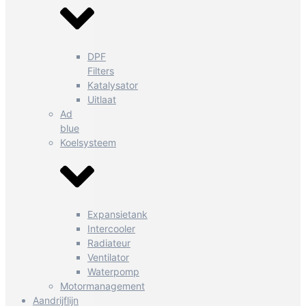
DPF
Filters
Katalysator
Uitlaat
Ad
blue
Koelsysteem
Expansietank
Intercooler
Radiateur
Ventilator
Waterpomp
Motormanagement
Aandrijflijn