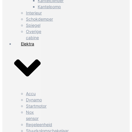
Kantelcilinder
Kantelpomp
Interieur
Schokdemper
Spiegel
Overige
cabine
Elektra
Accu
Dynamo
Startmotor
Nox
sensor
Regeleenheid
Stuurkolomschakelaar