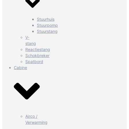
Stuurhuis
Stuurpomp
Stuurstang
V-
stang
Reactiestang
Schokbreker
Spatbord
Cabine
Airco /
Verwarming