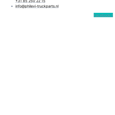
+31 85 250 22 15
info@philevi-truckparts.nl
Facebook-f