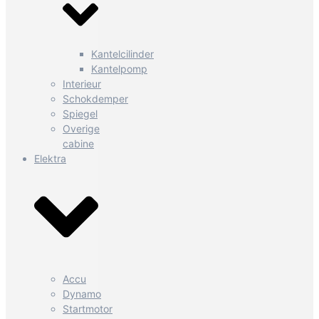
Kantelcilinder
Kantelpomp
Interieur
Schokdemper
Spiegel
Overige
cabine
Elektra
Accu
Dynamo
Startmotor