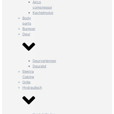
Airco
compressor
Kachelmotor
Body
parts
Bumper
Deur
Deurverlenger
Deurslot
Elektra
Cabine
Grille
Hydraulisch