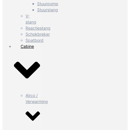
Stuurpomp
Stuurstang
V-
stang
Reactiestang
Schokbreker
Spatbord
Cabine
Airco /
Verwarming