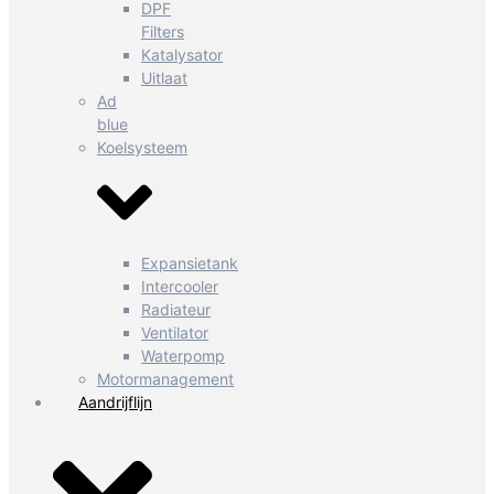
DPF
Filters
Katalysator
Uitlaat
Ad
blue
Koelsysteem
Expansietank
Intercooler
Radiateur
Ventilator
Waterpomp
Motormanagement
Aandrijflijn