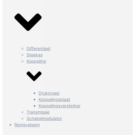
Differentieel
Steekas
Koppeling
Drukgroep
Koppelingsplaat
Koppelingsversterker
Transmissie
Schakelmodulator
Remsysteem