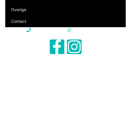
Overige
Contact
+31 85 250 22 15
+31 85 250 22 15
info@philevi-truckparts.nl