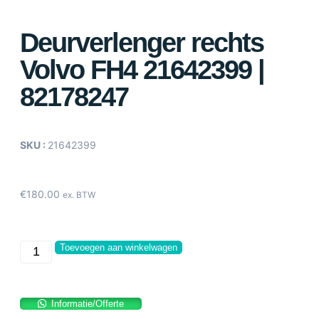
Deurverlenger rechts
Volvo FH4 21642399 |
82178247
SKU :
21642399
€
180.00
ex. BTW
Toevoegen aan winkelwagen
Informatie/Offerte