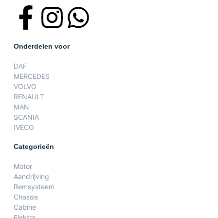
Onderdelen voor
DAF
MERCEDES
VOLVO
RENAULT
MAN
SCANIA
IVECO
Categorieën
Motor
Aandrijving
Remsysteem
Chassis
Cabine
Elektra