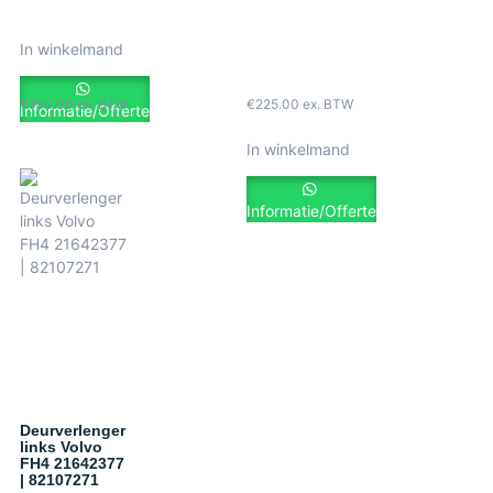
In winkelmand
€
130.00
ex. BTW
€
225.00
ex. BTW
Informatie/Offerte
In winkelmand
Informatie/Offerte
Deurverlenger
links Volvo
FH4 21642377
| 82107271