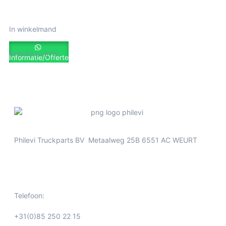
In winkelmand
€
180.00
ex. BTW
Informatie/Offerte
Philevi Truckparts BV Metaalweg 25B 6551 AC WEURT
Telefoon:
+31(0)85 250 22 15