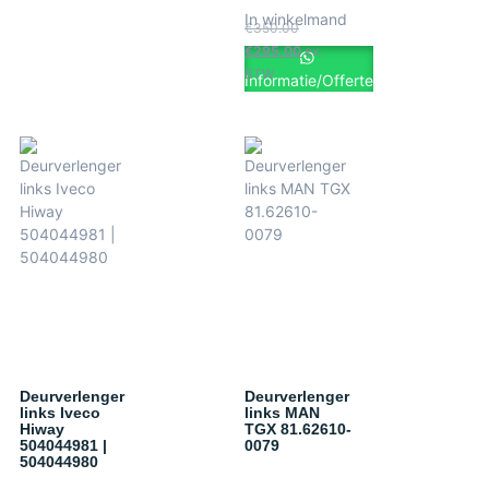
In winkelmand
€
350.00
€
295.00
ex.
BTW
Informatie/Offerte
Deurverlenger
Deurverlenger
links Iveco
links MAN
Hiway
TGX 81.62610-
504044981 |
0079
504044980