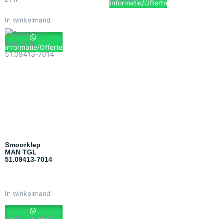
Informatie/Offerte
In winkelmand
Informatie/Offerte
Smoorklep
MAN TGL
51.09413-7014
In winkelmand
€
650.00
ex. BTW