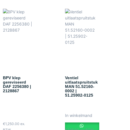
BPV klep
Ventiel
gereviseerd
uitlaatspruitstuk
DAF 2256380 |
MAN 51.52160-
2128867
0002 |
51.25902-0125
In winkelmand
€
1,250.00
ex.
BTW
€
325.00
ex. BTW