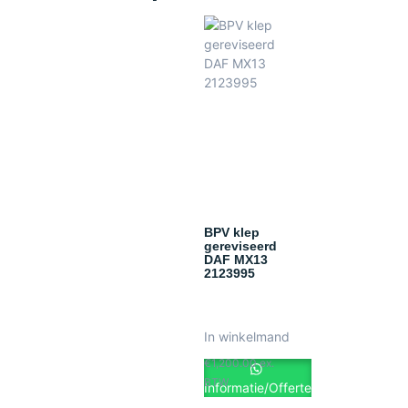
BPV klep
gereviseerd
DAF MX13
2123995
In winkelmand
€
1,200.00
ex.
BTW
Informatie/Offerte