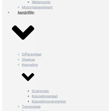
Waterpomp
Motormanagement
Aandrijflijn
Differentieel
Steekas
Koppeling
Drukgroep
Koppelingsplaat
Koppelingsversterker
Transmissie