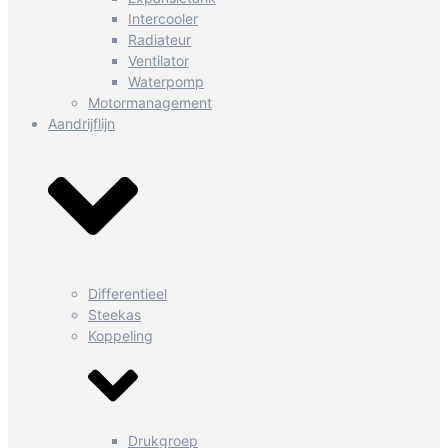
Intercooler
Radiateur
Ventilator
Waterpomp
Motormanagement
Aandrijflijn
Differentieel
Steekas
Koppeling
Drukgroep