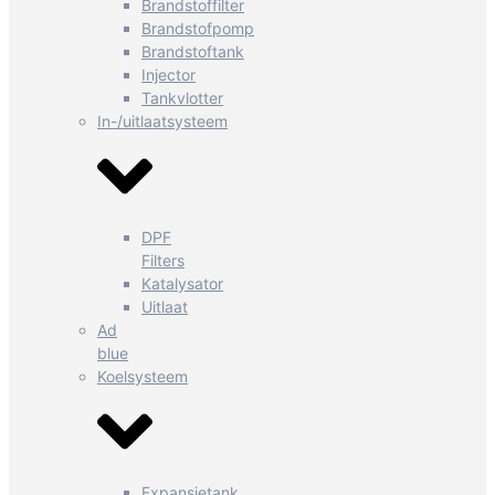
Brandstoffilter
Brandstofpomp
Brandstoftank
Injector
Tankvlotter
In-/uitlaatsysteem
DPF
Filters
Katalysator
Uitlaat
Ad
blue
Koelsysteem
Expansietank