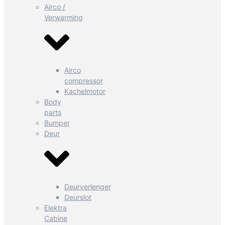
Airco /
Verwarming
Airco
compressor
Kachelmotor
Body
parts
Bumper
Deur
Deurverlenger
Deurslot
Elektra
Cabine