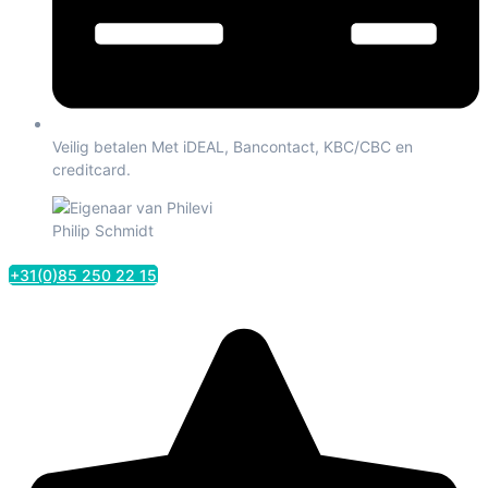
Veilig betalen Met iDEAL, Bancontact, KBC/CBC en
creditcard.
Philip Schmidt
+31(0)85 250 22 15