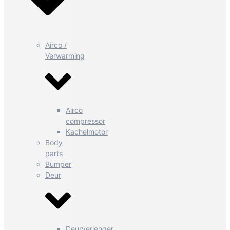
Airco /
Verwarming
Airco
compressor
Kachelmotor
Body
parts
Bumper
Deur
Deurverlenger