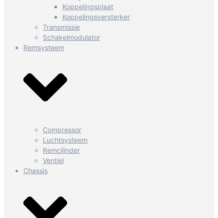
Koppelingsplaat
Koppelingsversterker
Transmissie
Schakelmodulator
Remsysteem
Compressor
Luchtsysteem
Remcilinder
Ventiel
Chassis