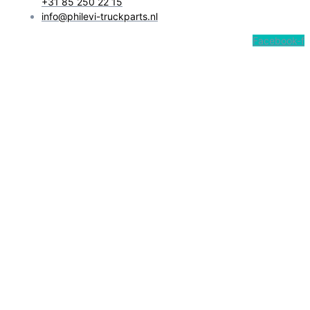
+31 85 250 22 15
info@philevi-truckparts.nl
Facebook-f