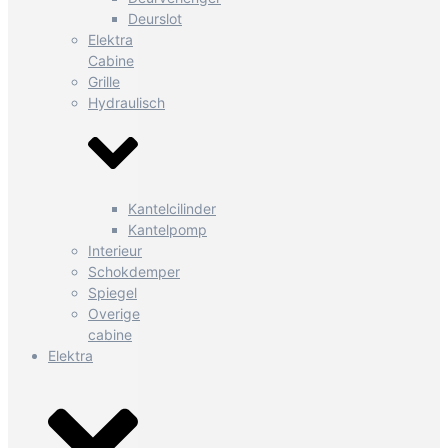
Deurslot
Elektra
Cabine
Grille
Hydraulisch
Kantelcilinder
Kantelpomp
Interieur
Schokdemper
Spiegel
Overige
cabine
Elektra