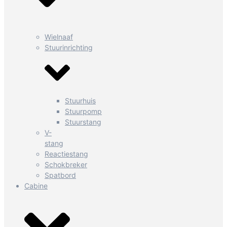
Wielnaaf
Stuurinrichting
Stuurhuis
Stuurpomp
Stuurstang
V-
stang
Reactiestang
Schokbreker
Spatbord
Cabine