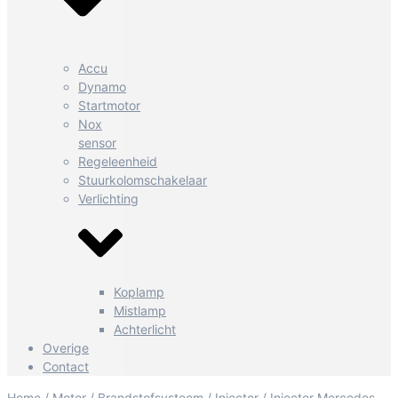
Accu
Dynamo
Startmotor
Nox
sensor
Regeleenheid
Stuurkolomschakelaar
Verlichting
Koplamp
Mistlamp
Achterlicht
Overige
Contact
Home
/
Motor
/
Brandstofsysteem
/
Injector
/ Injector Mercedes