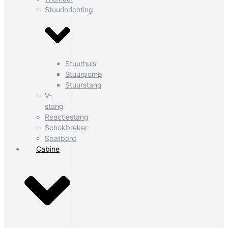
Stuurinrichting
Stuurhuis
Stuurpomp
Stuurstang
V-
stang
Reactiestang
Schokbreker
Spatbord
Cabine