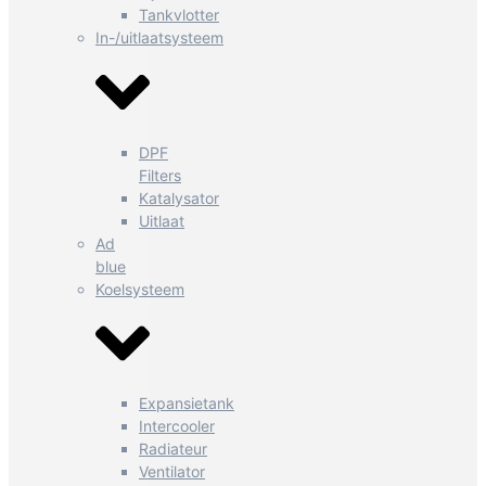
Tankvlotter
In-/uitlaatsysteem
DPF
Filters
Katalysator
Uitlaat
Ad
blue
Koelsysteem
Expansietank
Intercooler
Radiateur
Ventilator