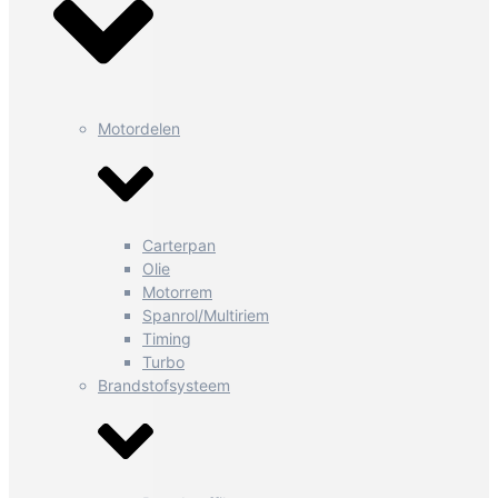
Motordelen
Carterpan
Olie
Motorrem
Spanrol/Multiriem
Timing
Turbo
Brandstofsysteem