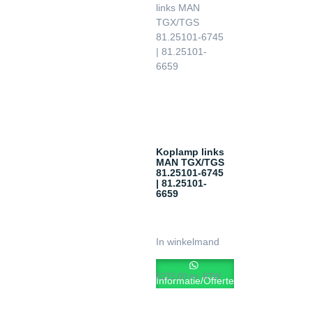
Koplamp links
MAN TGX/TGS
81.25101-6745
| 81.25101-
6659
In winkelmand
€
225.00
ex. BTW
Informatie/Offerte