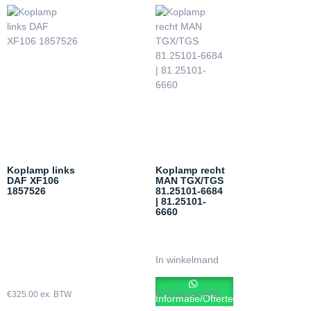
Koplamp links
Koplamp recht
DAF XF106
MAN TGX/TGS
1857526
81.25101-6684
| 81.25101-
6660
In winkelmand
€
325.00
ex. BTW
€
225.00
ex. BTW
Informatie/Offerte