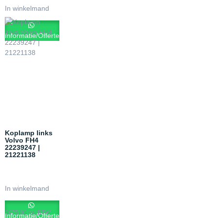
In winkelmand
Informatie/Offerte
Koplamp links
Volvo FH4
22239247 |
21221138
In winkelmand
€
675.00
ex. BTW
Informatie/Offerte