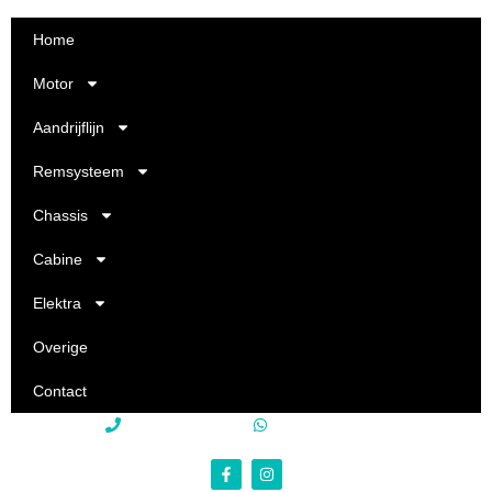
Home
Motor
Aandrijflijn
Remsysteem
Chassis
Cabine
Elektra
Overige
Contact
+31 85 250 22 15
+31 85 250 22 15
info@philevi-truckparts.nl