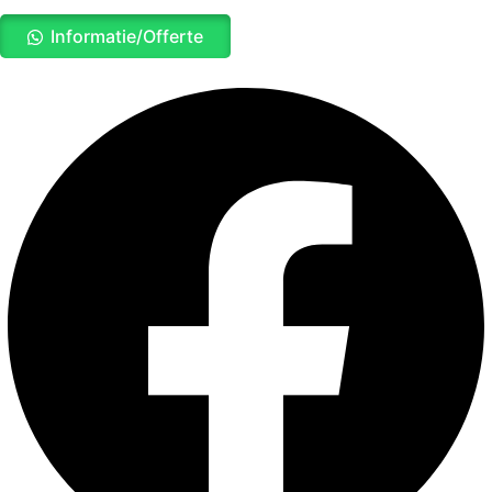
K-
Informatie/Offerte
Serie
7482251559
aantal