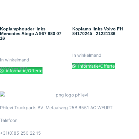
Koplamphouder links
Koplamp links Volvo FH
Mercedes Atego A 967 880 07
84170245 | 21221136
16
In winkelmand
In winkelmand
€
650.00
ex. BTW
Informatie/Offerte
€
90.00
ex. BTW
Informatie/Offerte
Philevi Truckparts BV Metaalweg 25B 6551 AC WEURT
Telefoon:
+31(0)85 250 22 15