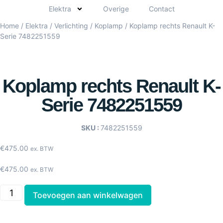
Elektra
Overige
Contact
Home
/
Elektra
/
Verlichting
/
Koplamp
/ Koplamp rechts Renault K-
Serie 7482251559
Koplamp rechts Renault K-
Serie 7482251559
SKU :
7482251559
€
475.00
ex. BTW
€
475.00
ex. BTW
Toevoegen aan winkelwagen
Koplamp
rechts
Renault