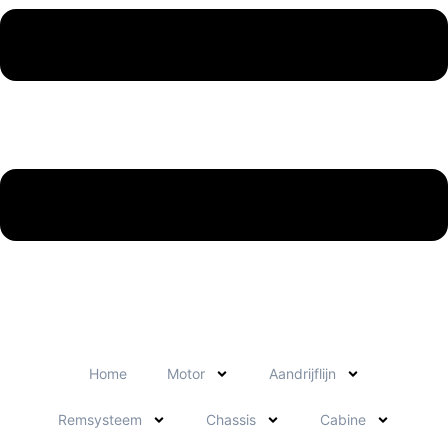
Home
Motor
Aandrijflijn
Remsysteem
Chassis
Cabine