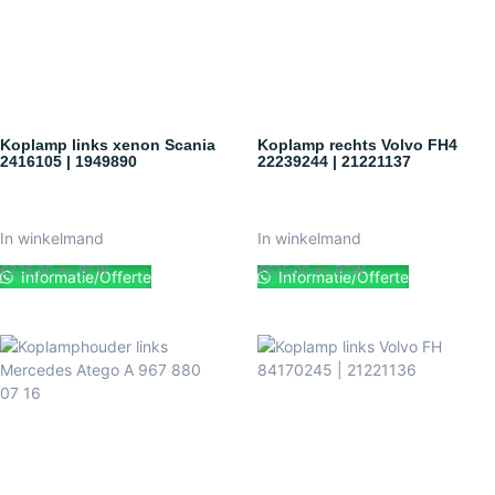
Koplamp links xenon Scania
Koplamp rechts Volvo FH4
2416105 | 1949890
22239244 | 21221137
In winkelmand
In winkelmand
€
325.00
ex. BTW
€
675.00
ex. BTW
Informatie/Offerte
Informatie/Offerte