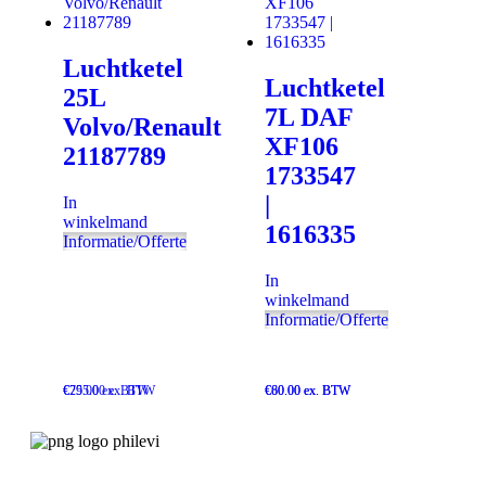
Luchtketel
Luchtketel
25L
7L DAF
Volvo/Renault
XF106
21187789
1733547
|
In
winkelmand
1616335
Informatie/Offerte
In
winkelmand
Informatie/Offerte
€
€
295.00
75.00
ex. BTW
ex. BTW
€
€
60.00
80.00
ex. BTW
ex. BTW