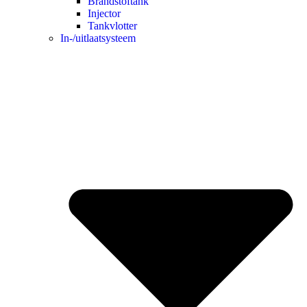
Brandstoftank
Injector
Tankvlotter
In-/uitlaatsysteem