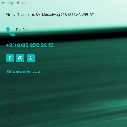
Philevi Truckparts BV Metaalweg 25B 6551 AC WEURT
Telefoon:
+31(0)85 250 22 15
Onderdelen voor
DAF
MERCEDES
VOLVO
RENAULT
MAN
SCANIA
IVECO