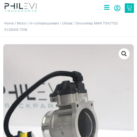
Home
/
Motor
/
In-/uitlaatsysteem
/
Uitlaat
/ Smoorklep MAN TGX/TGS
51.09413-7018