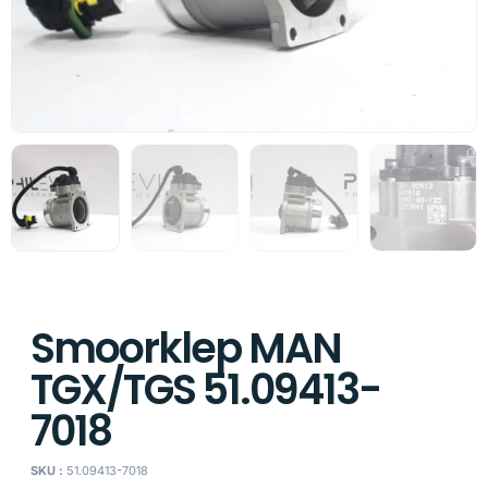
Smoorklep MAN
TGX/TGS 51.09413-
7018
SKU :
51.09413-7018