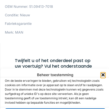
OEM Nummer: 51.09413-7018
Conditie: Nieuw
Fabrieksgarantie
Merk: MAN
Twijfelt u of het onderdeel past op
uw voertuig? Vul het onderstaande
formulier in en we nemen zo snel
Beheer toestemming
mogelijk contact met u op!
Om de beste ervaringen te bieden, gebruiken wij technologieën zoals
cookies om informatie over je apparaat op te slaan en/of te raadplegen.
Door in te stemmen met deze technologieën kunnen wij gegevens zoals
surfgedrag of unieke ID's op deze site verwerken. Als je geen
toestemming geeft of uw toestemming intrekt, kan dit een nadelige
Naam
invloed hebben op bepaalde functies en mogelijkheden.