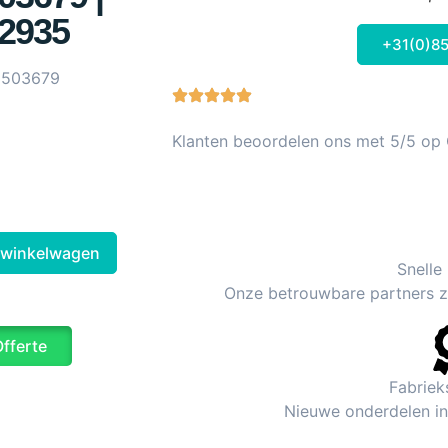
2935
+31(0)85
3503679
Klanten beoordelen ons met 5/5 op
 winkelwagen
Snelle
Onze betrouwbare partners zo
Offerte
Fabriek
Nieuwe onderdelen inc