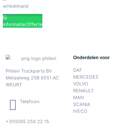
winkelmand
€
325.00
ex. BTW
Informatie/Offerte
Onderdelen voor
DAF
Philevi Truckparts BV
MERCEDES
Metaalweg 25B 6551 AC
VOLVO
WEURT
RENAULT
MAN
Telefoon:
SCANIA
IVECO
+31(0)85 250 22 15