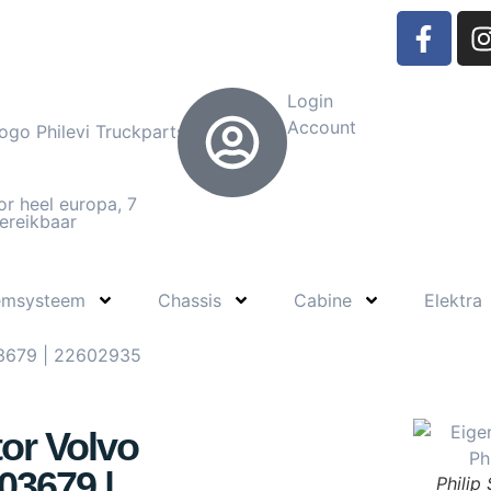
Login
Account
or heel europa, 7
ereikbaar
emsysteem
Chassis
Cabine
Elektra
3679 | 22602935
or Volvo
03679 |
Philip