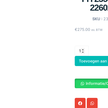
2260
SKU :
2
€
275.00
ex. BTW
Toevoegen aan
Informatie/