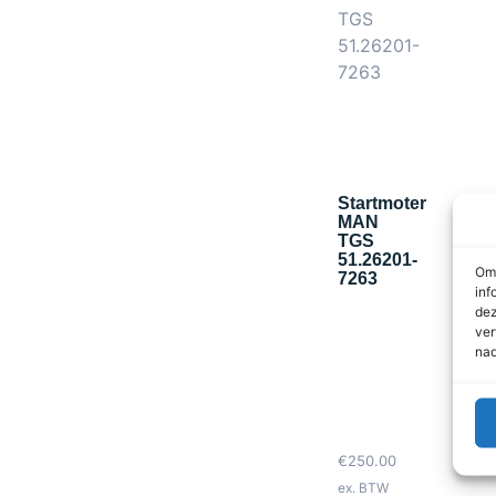
Startmoter
MAN
TGS
51.26201-
Om 
7263
inf
dez
ver
nad
€
250.00
ex. BTW