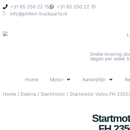
+31 85 250 22 15
+31 85 250 22 15
info@philevi-truckparts.nl
Snelle levering do
dagen per week b
Home
Motor
Aandrijflijn
R
Home
/
Elektra
/
Startmotor
/ Startmotor Volvo FH 2350
Startmot
FH 235