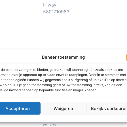
Startmotor
Beheer toestemming
Iveco
Hiway
5801710983
de beste ervaringen te bieden, gebruiken wij technologieën zoals cookies om
ormatie over je apparaat op te slaan en/of te raadplegen. Door in te stemmen met
e technologieën kunnen wij gegevens zoals surfgedrag of unieke ID's op deze s
werken. Als je geen toestemming geeft of uw toestemming intrekt, kan dit een
elige invloed hebben op bepaalde functies en mogelijkheden.
Accepteren
Weigeren
Bekijk voorkeure
€
275.00
ex. BTW