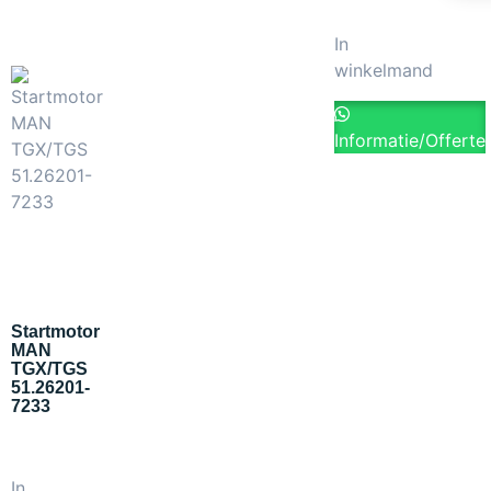
In
winkelmand
Informatie/Offerte
Startmotor
MAN
TGX/TGS
51.26201-
7233
In