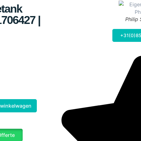
etank
706427 |
Philip
+31(0)85
 winkelwagen
Offerte