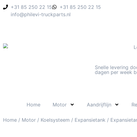
+31 85 250 22 15
+31 85 250 22 15
info@philevi-truckparts.nl
Snelle levering do
dagen per week b
Home
Motor
Aandrijflijn
R
Home
/
Motor
/
Koelsysteem
/
Expansietank
/ Expansieta