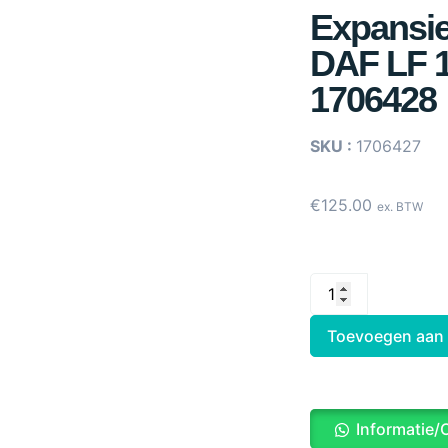
Expansi
DAF LF 1
1706428
SKU :
1706427
€
125.00
ex. BTW
Toevoegen aan
Informatie/