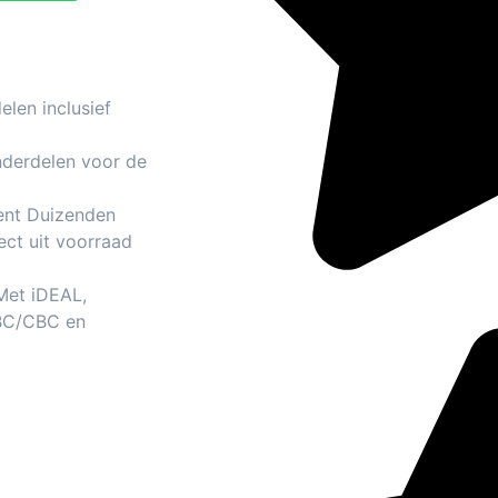
len inclusief
nderdelen voor de
ent Duizenden
ect uit voorraad
 Met iDEAL,
BC/CBC en