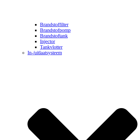
Brandstoffilter
Brandstofpomp
Brandstoftank
Injector
Tankvlotter
In-/uitlaatsysteem