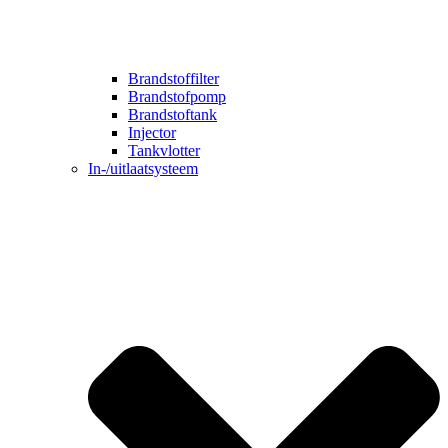
Brandstoffilter
Brandstofpomp
Brandstoftank
Injector
Tankvlotter
In-/uitlaatsysteem