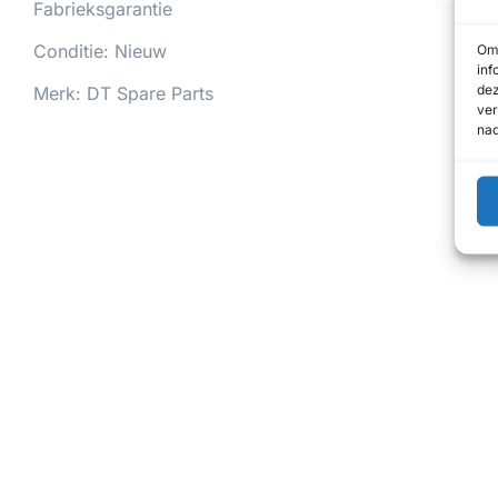
Fabrieksgarantie
Conditie: Nieuw
Om 
inf
dez
Merk: DT Spare Parts
ver
nad