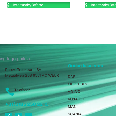
Informatie/Offerte
Informatie/Offe
Onderdelen voor
Philevi Truckparts BV
Metaalweg 25B 6551 AC WEURT
DAF
MERCEDES
Telefoon:
VOLVO
RENAULT
+31(0)85 250 22 15
MAN
SCANIA