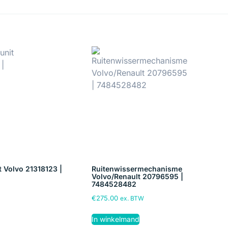
t Volvo 21318123 |
Ruitenwissermechanisme
Volvo/Renault 20796595 |
7484528482
€
275.00
ex. BTW
In winkelmand