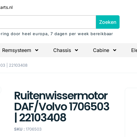
arts.nl
Zoeken
ering door heel europa, 7 dagen per week bereikbaar
Remsysteem
Chassis
Cabine
El
503 | 22103408
Ruitenwissermotor
DAF/Volvo 1706503
| 22103408
SKU :
1706503