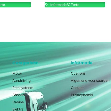
rte
Informatie/Offerte
Categorieën
Informatie
Motor
Over ons
Aandrijving
Algemene voorwaarden
Remsysteem
Contact
Chassis
Privacybeleid
Cabine
Elektra