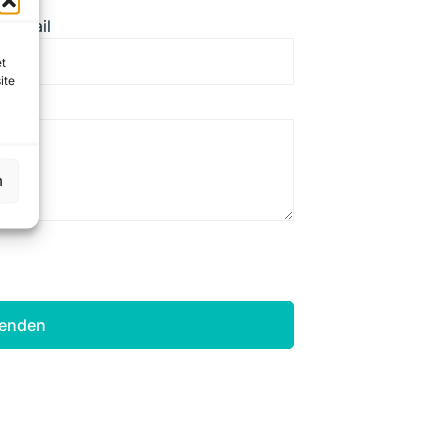
Email
et
ite
n
enden