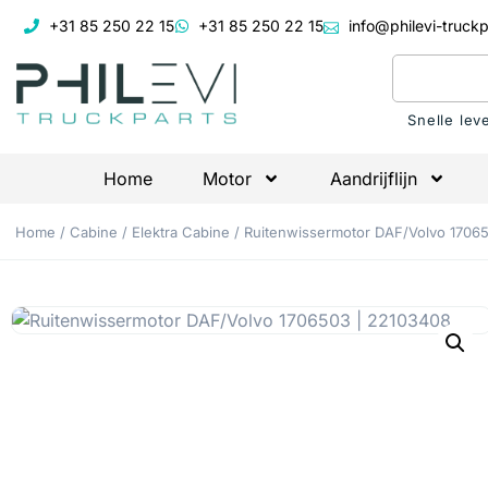
+31 85 250 22 15
+31 85 250 22 15
info@philevi-truckp
Snelle lev
Home
Motor
Aandrijflijn
Home
/
Cabine
/
Elektra Cabine
/ Ruitenwissermotor DAF/Volvo 1706