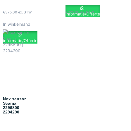
€
375.00
ex. BTW
€
225.00
ex. BTW
Informatie/Offerte
In winkelmand
Informatie/Offerte
Nox sensor
Scania
2296800 |
2294290