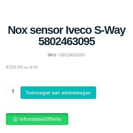
Nox sensor Iveco S-Way
5802463095
SKU :
5802463095
€
250.00
ex. BTW
Toevoegen aan winkelwagen
Informatie/Offerte