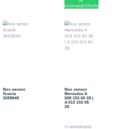
€
225.00
ex. BTW
Informatie/Offerte
Nox sensor
Nox sensor
Scania
Mercedes A
2659849
009 153 00 28 |
A 010 153 95
28
In winkelmand