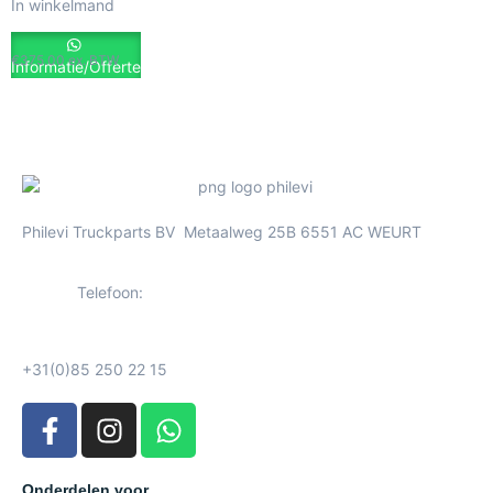
In winkelmand
€
375.00
ex. BTW
Informatie/Offerte
Philevi Truckparts BV Metaalweg 25B 6551 AC WEURT
Telefoon:
+31(0)85 250 22 15
Onderdelen voor