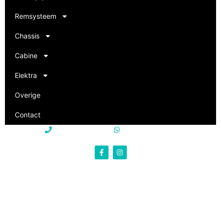
Remsysteem
Chassis
Cabine
Elektra
Overige
Contact
+31 85 250 22 15
+31 85 250 22 15
info@philevi-truckparts.nl