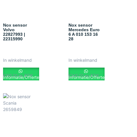
Nox sensor
Nox sensor
Volvo
Mercedes Euro
22827993 |
6 A 010 153 16
22315990
28
In winkelmand
In winkelmand
€
295.00
ex. BTW
€
240.00
ex. BTW
Informatie/Offerte
Informatie/Offerte