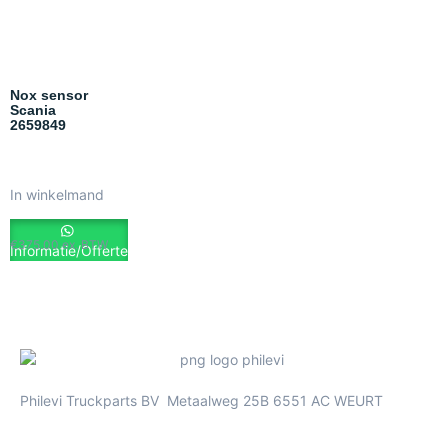
Nox sensor
Scania
2659849
In winkelmand
€
375.00
ex. BTW
Informatie/Offerte
Philevi Truckparts BV Metaalweg 25B 6551 AC WEURT