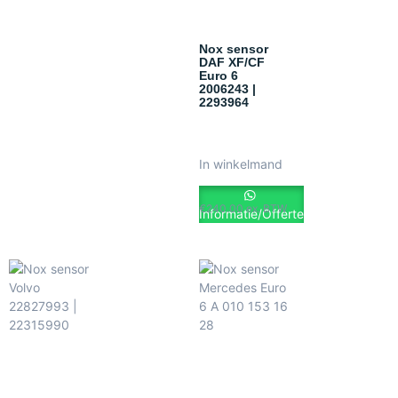
Nox sensor
DAF XF/CF
Euro 6
2006243 |
2293964
In winkelmand
€
240.00
ex. BTW
Informatie/Offerte