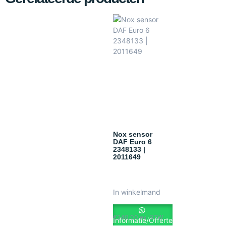
Nox sensor
DAF Euro 6
2348133 |
2011649
In winkelmand
€
240.00
ex. BTW
Informatie/Offerte