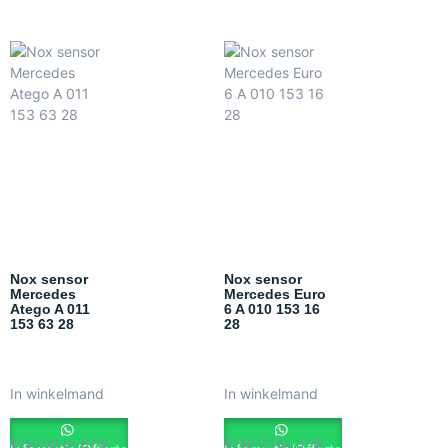
Nox sensor
Nox sensor
Mercedes
Mercedes Euro
Atego A 011
6 A 010 153 16
153 63 28
28
In winkelmand
In winkelmand
€
250.00
ex. BTW
€
240.00
ex. BTW