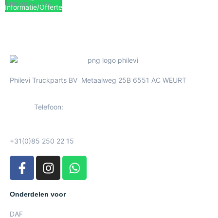
€
185.00
ex. BTW
Informatie/Offerte
Philevi Truckparts BV Metaalweg 25B 6551 AC WEURT
Telefoon:
+31(0)85 250 22 15
Onderdelen voor
DAF