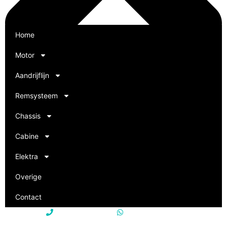
Home
Motor
Aandrijflijn
Remsysteem
Chassis
Zoeken
Cabine
Elektra
Overige
Contact
+31 85 250 22 15
+31 85 250 22 15
info@philevi-truckparts.nl