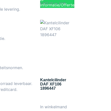
€
425.00
ex. BTW
Informatie/Offerte
e levering.
ie.
teitsnormen.
Kantelcilinder
orraad leverbaar.
DAF XF106
1896447
editcard.
In winkelmand