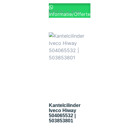
€
275.00
ex. BTW
Informatie/Offerte
Kantelcilinder
Iveco Hiway
504065532 |
503853801