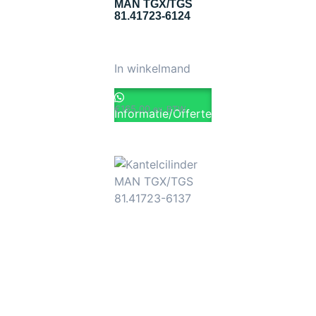
MAN TGX/TGS
81.41723-6124
In winkelmand
€
165.00
ex. BTW
Informatie/Offerte