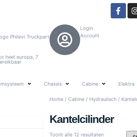
Login
Account
or heel europa, 7
ereikbaar
emsysteem
Chassis
Cabine
Elektra
Home
/
Cabine
/
Hydraulisch
/ Kantelc
Kantelcilinder
Toont alle 12 resultaten