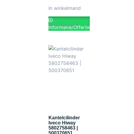
In winkelmand
€
575.00
ex. BTW
Informatie/Offerte
Kantelcilinder
Iveco Hiway
5802758463 |
500370651