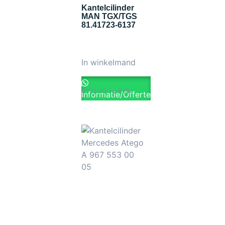
Kantelcilinder
MAN TGX/TGS
81.41723-6137
In winkelmand
€
175.00
ex. BTW
Informatie/Offerte