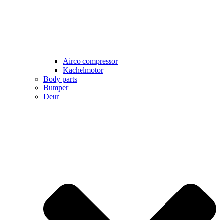
Airco compressor
Kachelmotor
Body parts
Bumper
Deur