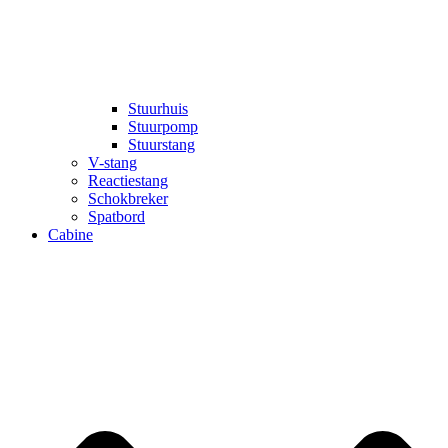
Stuurhuis
Stuurpomp
Stuurstang
V-stang
Reactiestang
Schokbreker
Spatbord
Cabine