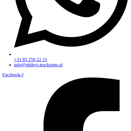
+31 85 250 22 15
info@philevi-truckparts.nl
Facebook-f