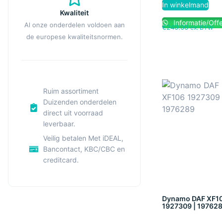
In winkelmand
Kwaliteit
Informatie/Offe
Al onze onderdelen voldoen aan
€
240.00
ex. BTW
de europese kwaliteitsnormen.
Ruim assortiment
Duizenden onderdelen
direct uit voorraad
leverbaar.
Veilig betalen Met iDEAL,
Bancontact, KBC/CBC en
creditcard.
Dynamo DAF XF1
1927309 | 19762