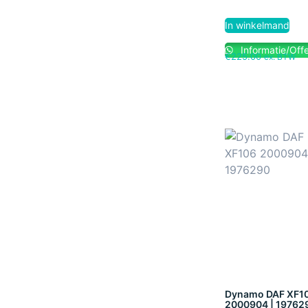
In winkelmand
Informatie/Offe
€
225.00
ex. BTW
Dynamo DAF XF1
2000904 | 19762