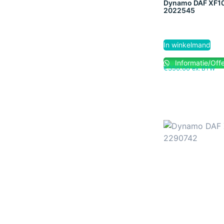
Dynamo DAF XF1
2022545
In winkelmand
Informatie/Offe
€
350.00
ex. BTW