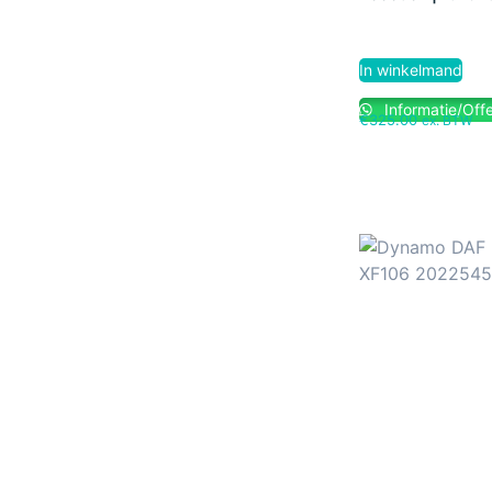
In winkelmand
Informatie/Offe
€
325.00
ex. BTW