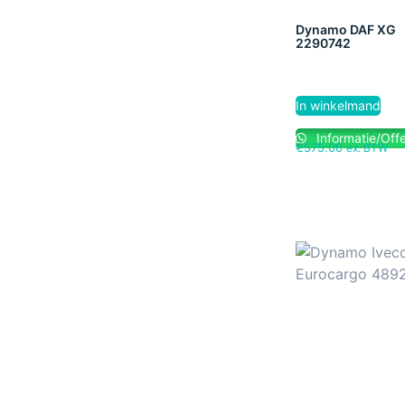
Dynamo DAF XG
2290742
In winkelmand
Informatie/Offe
€
575.00
ex. BTW