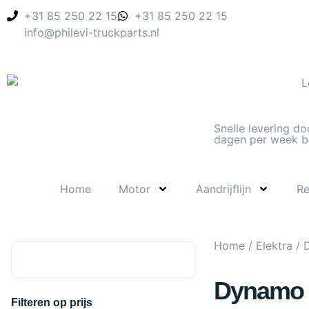
+31 85 250 22 15
+31 85 250 22 15
info@philevi-truckparts.nl
Snelle levering do
dagen per week b
Home
Motor
Aandrijflijn
R
Home
/
Elektra
/ 
Dynamo
Filteren op prijs