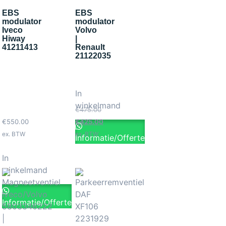
EBS
EBS
modulator
modulator
Iveco
Volvo
Hiway
|
41211413
Renault
21122035
In
winkelmand
€
475.00
€
550.00
€
425.00
ex. BTW
ex. BTW
Informatie/Offerte
In
winkelmand
Informatie/Offerte