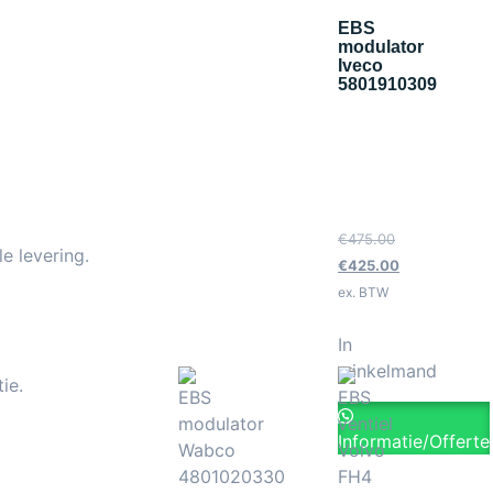
EBS
modulator
Iveco
5801910309
€
475.00
e levering.
€
425.00
ex. BTW
In
winkelmand
ie.
Informatie/Offerte