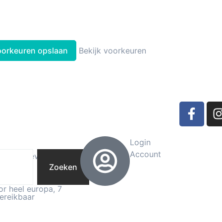
oorkeuren opslaan
Bekijk voorkeuren
Login
Account
Zoeken
or heel europa, 7
ereikbaar