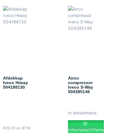
Afdekkap
Airco
Iveco Hiway
compressor
504188130
Iveco S-Way
504385146
In winkelmand
€
25.00
ex. BTW
€
275.00
ex. BTW
Informatie/Offerte