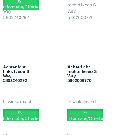
Informatie/Offerte
Achterlicht
Achterlicht
links Iveco S-
rechts Iveco S-
Way
Way
5802240292
5802000770
In winkelmand
In winkelmand
€
275.00
ex. BTW
€
250.00
ex. BTW
Informatie/Offerte
Informatie/Offerte