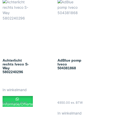
Achterlicht
AdBlue pomp
rechts Iveco S-
Iveco
Way
504381868
5802240296
In winkelmand
€
295.00
ex. BTW
€
650.00
ex. BTW
Informatie/Offerte
In winkelmand