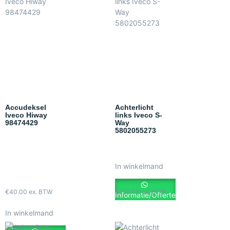
Accudeksel
Achterlicht
Iveco Hiway
links Iveco S-
98474429
Way
5802055273
In winkelmand
€
40.00
ex. BTW
€
250.00
ex. BTW
Informatie/Offerte
In winkelmand