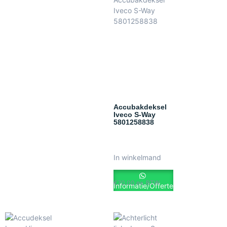
Accubakdeksel
Iveco S-Way
5801258838
In winkelmand
€
70.00
ex. BTW
Informatie/Offerte