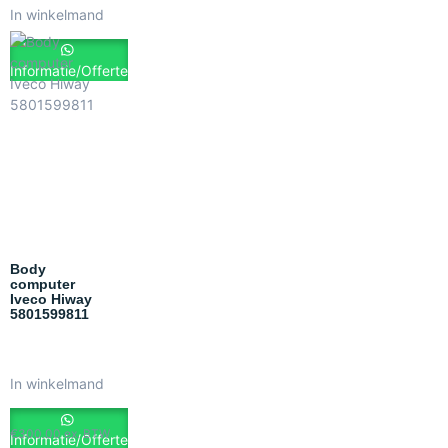
In winkelmand
Informatie/Offerte
Body
computer
Iveco Hiway
5801599811
In winkelmand
€
300.00
ex. BTW
Informatie/Offerte