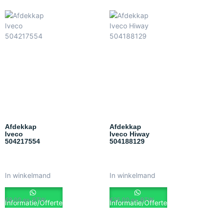
Afdekkap
Afdekkap
Iveco
Iveco Hiway
504217554
504188129
In winkelmand
In winkelmand
€
8.00
ex. BTW
€
25.00
ex. BTW
Informatie/Offerte
Informatie/Offerte