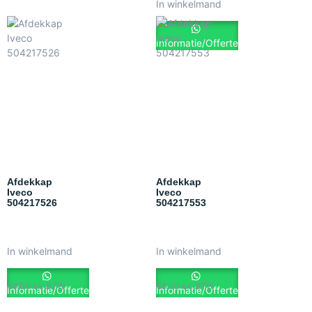
In winkelmand
Informatie/Offerte
Afdekkap
Afdekkap
Iveco
Iveco
504217526
504217553
In winkelmand
In winkelmand
€
8.00
ex. BTW
€
8.00
ex. BTW
Informatie/Offerte
Informatie/Offerte