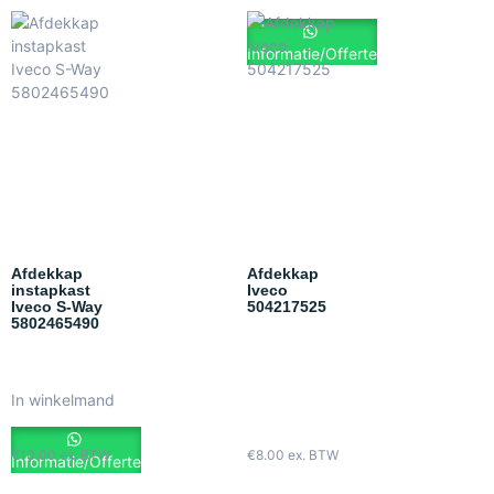
Informatie/Offerte
Afdekkap
Afdekkap
instapkast
Iveco
Iveco S-Way
504217525
5802465490
In winkelmand
€
10.00
ex. BTW
€
8.00
ex. BTW
Informatie/Offerte