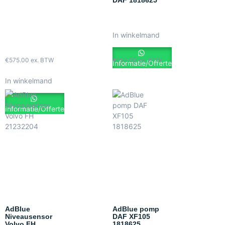
In winkelmand
€
575.00
ex. BTW
€
550.00
ex. BTW
Informatie/Offerte
In winkelmand
Informatie/Offerte
AdBlue
AdBlue pomp
Niveausensor
DAF XF105
Volvo FH
1818625