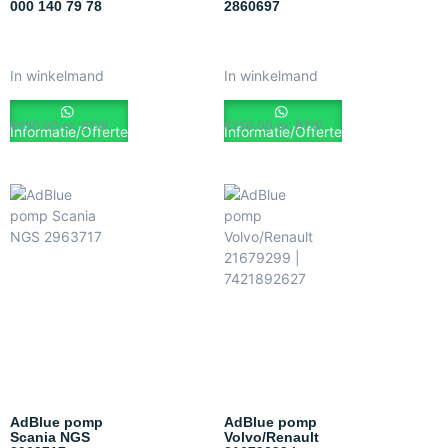
000 140 79 78
2860697
In winkelmand
In winkelmand
€
650.00
ex. BTW
€
750.00
ex. BTW
Informatie/Offerte
Informatie/Offerte
AdBlue pomp
AdBlue pomp
Scania NGS
Volvo/Renault