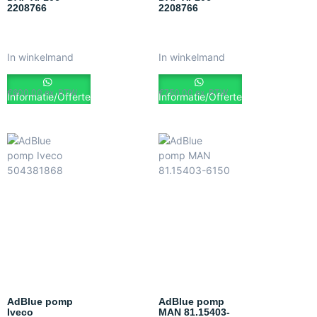
2208766
2208766
In winkelmand
In winkelmand
€
600.00
ex. BTW
€
750.00
ex. BTW
Informatie/Offerte
Informatie/Offerte
AdBlue pomp
AdBlue pomp
Iveco
MAN 81.15403-