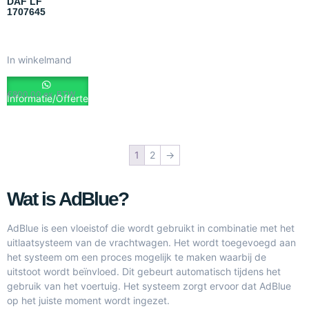
DAF LF
1707645
In winkelmand
€
800.00
ex. BTW
Informatie/Offerte
1
2
→
Wat is AdBlue?
AdBlue is een vloeistof die wordt gebruikt in combinatie met het
uitlaatsysteem van de vrachtwagen. Het wordt toegevoegd aan
het systeem om een proces mogelijk te maken waarbij de
uitstoot wordt beïnvloed. Dit gebeurt automatisch tijdens het
gebruik van het voertuig. Het systeem zorgt ervoor dat AdBlue
op het juiste moment wordt ingezet.