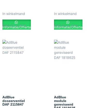
In winkelmand
In winkelmand
€
550.00
ex. BTW
€
950.00
ex. BTW
Informatie/Offerte
Informatie/Offerte
AdBlue
AdBlue
doseerventiel
module
DAF 2115847
gereviseerd
DAF 1818625