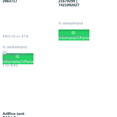
2963717
21679299 |
7421892627
In winkelmand
€
600.00
ex. BTW
€
695.00
ex. BTW
Informatie/Offerte
In winkelmand
Informatie/Offerte
AdBlue tank