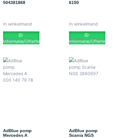
504381868
6150
In winkelmand
In winkelmand
€
650.00
ex. BTW
€
675.00
ex. BTW
Informatie/Offerte
Informatie/Offerte
AdBlue pomp
AdBlue pomp
Mercedes A
Scania NGS