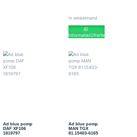
In winkelmand
€
425.00
ex. BTW
Informatie/Offerte
Ad blue pomp
Ad blue pomp
DAF XF106
MAN TGX
1819797
81.15403-6165