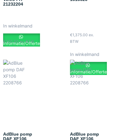
21232204
In winkelmand
€
1,375.00
ex.
€
350.00
ex. BTW
BTW
Informatie/Offerte
In winkelmand
Informatie/Offerte
AdBlue pomp
AdBlue pomp
DAF XF106
DAF XF106