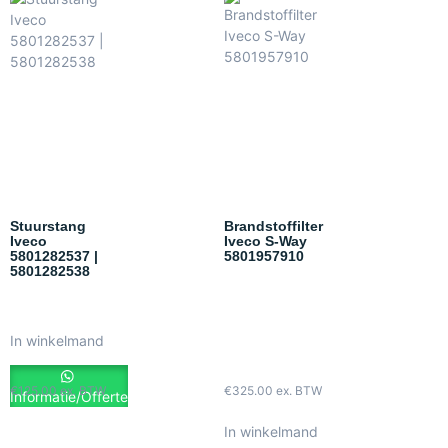
Stuurstang
Brandstoffilter
Iveco
Iveco S-Way
5801282537 |
5801957910
5801282538
In winkelmand
€
125.00
ex. BTW
€
325.00
ex. BTW
Informatie/Offerte
In winkelmand