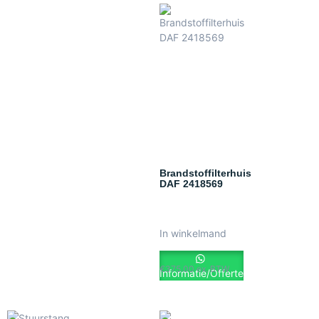
Brandstoffilterhuis
DAF 2418569
In winkelmand
€
375.00
ex. BTW
Informatie/Offerte