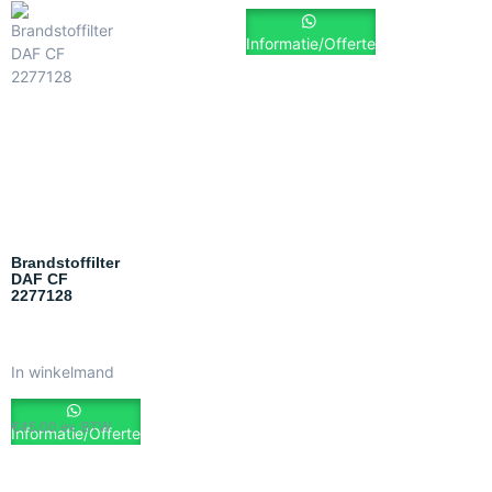
Informatie/Offerte
Brandstoffilter
DAF CF
2277128
In winkelmand
€
45.00
ex. BTW
Informatie/Offerte