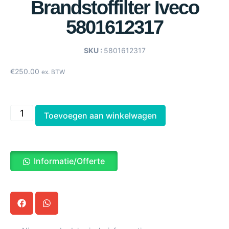
Brandstoffilter Iveco
5801612317
SKU :
5801612317
€
250.00
ex. BTW
Toevoegen aan winkelwagen
Informatie/Offerte