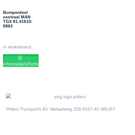
Bumperdeel
centraal MAN
TGX 81.41610-
6863
In winkelmand
€
200.00
ex. BTW
Informatie/Offerte
Philevi Truckparts BV Metaalweg 25B 6551 AC WEURT