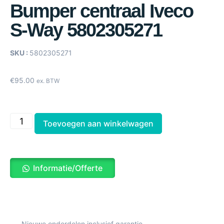
Bumper centraal Iveco
S-Way 5802305271
SKU :
5802305271
€
95.00
ex. BTW
Toevoegen aan winkelwagen
Informatie/Offerte
Nieuwe onderdelen inclusief garantie