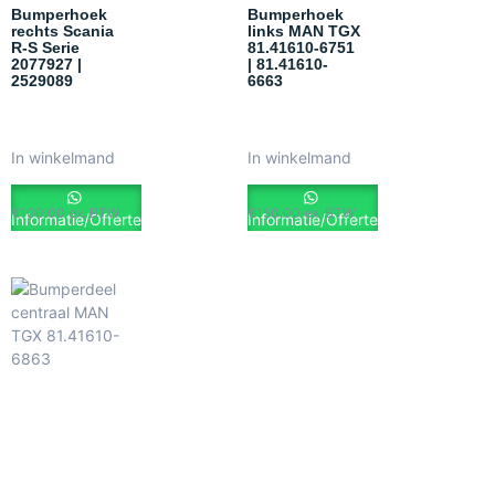
Bumperhoek
Bumperhoek
rechts Scania
links MAN TGX
R-S Serie
81.41610-6751
2077927 |
| 81.41610-
2529089
6663
In winkelmand
In winkelmand
€
100.00
ex. BTW
€
150.00
ex. BTW
Informatie/Offerte
Informatie/Offerte