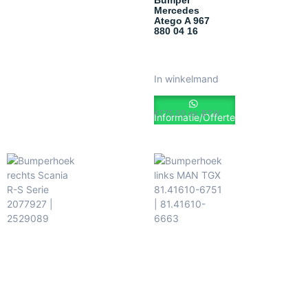
Bumper
Mercedes
Atego A 967
880 04 16
In winkelmand
€
175.00
ex. BTW
Informatie/Offerte