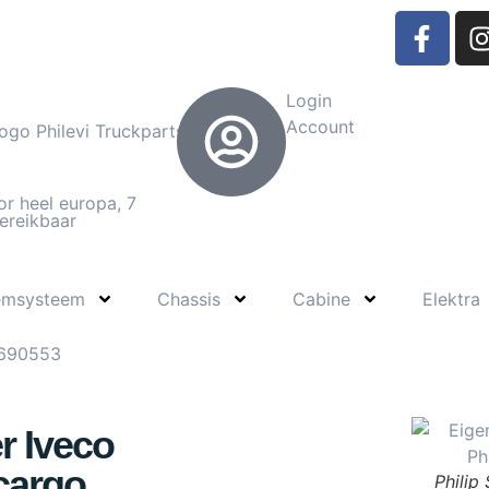
Login
Account
or heel europa, 7
ereikbaar
emsysteem
Chassis
Cabine
Elektra
1690553
 Iveco
cargo
Philip