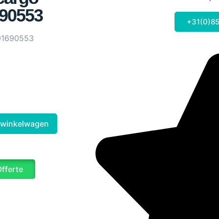
90553
+31(0)85
01690553
 winkelwagen
Offerte