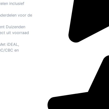
len inclusief
nderdelen voor de
ent Duizenden
ect uit voorraad
 Met iDEAL,
BC/CBC en