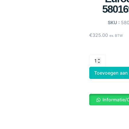
58016
SKU :
58
€
325.00
ex. BTW
Toevoegen aan
Informatie/