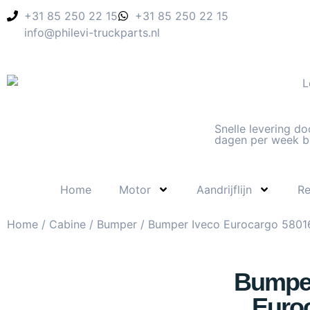
+31 85 250 22 15
+31 85 250 22 15
info@philevi-truckparts.nl
Snelle levering do
dagen per week b
Home
Motor
Aandrijflijn
R
Home
/
Cabine
/
Bumper
/ Bumper Iveco Eurocargo 580
Bumper
Euro