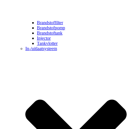
Brandstoffilter
Brandstofpomp
Brandstoftank
Injector
Tankvlotter
In-/uitlaatsysteem