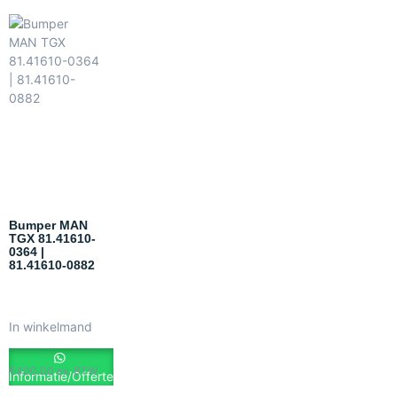
Bumper MAN
TGX 81.41610-
0364 |
81.41610-0882
In winkelmand
€
400.00
ex. BTW
Informatie/Offerte