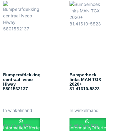
Bumperafdekking
Bumperhoek
centraal Iveco
links MAN TGX
Hiway
2020+
5801562137
81.41610-5823
In winkelmand
In winkelmand
€
60.00
ex. BTW
€
185.00
ex. BTW
Informatie/Offerte
Informatie/Offerte