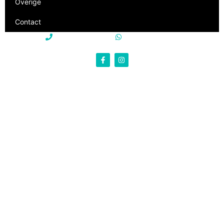
Overige
Contact
+31 85 250 22 15
+31 85 250 22 15
info@philevi-truckparts.nl