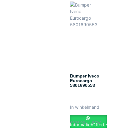
Bumper Iveco
Eurocargo
5801690553
In winkelmand
€
325.00
ex. BTW
Informatie/Offerte