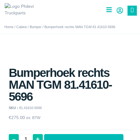
Home
/
Cabine
/
Bumper
/ Bumperhoek rechts MAN TGM 81.41610-5696
Bumperhoek rechts
MAN TGM 81.41610-
5696
SKU :
81.41610-5696
€
275.00
ex. BTW
–
+