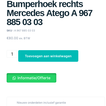
Bumperhoek rechts
Mercedes Atego A 967
885 03 03
SKU :
A 967 885 03 03
€
80.00
ex. BTW
Toevoegen aan winkelwagen
Informatie/Offerte
Nieuwe onderdelen inclusief garantie