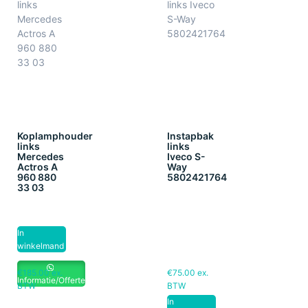
Koplamphouder
Instapbak
links
links
Mercedes
Iveco S-
Actros A
Way
960 880
5802421764
33 03
In
winkelmand
€
185.00
ex.
€
75.00
ex.
Informatie/Offerte
BTW
BTW
In