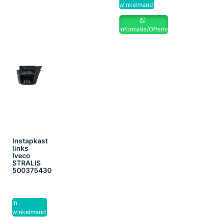
winkelmand
Informatie/Offerte
Instapkast
links
Iveco
STRALIS
500375430
In
winkelmand