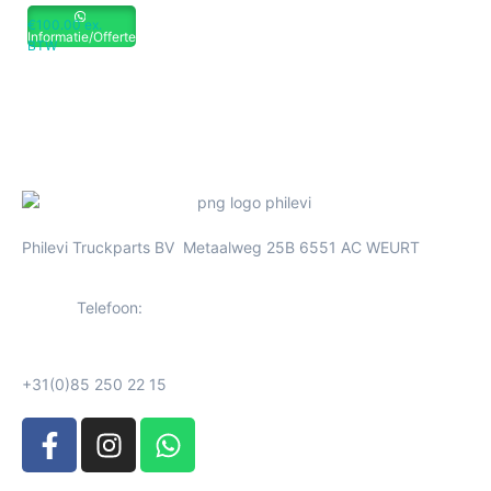
€
100.00
ex.
Informatie/Offerte
BTW
Philevi Truckparts BV Metaalweg 25B 6551 AC WEURT
Telefoon:
+31(0)85 250 22 15