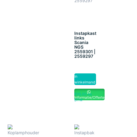
Instapkast
links
Scania
NGS
2559301 |
2559297
In
winkelmand
€
95.00
ex.
Informatie/Offerte
BTW