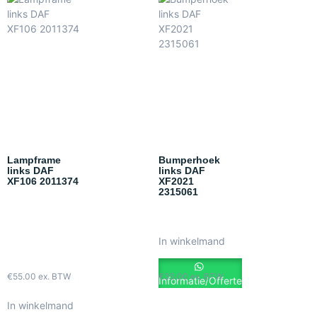
Lampframe
Bumperhoek
links DAF
links DAF
XF106 2011374
XF2021
2315061
In winkelmand
€
55.00
ex. BTW
€
35.00
ex. BTW
Informatie/Offerte
In winkelmand