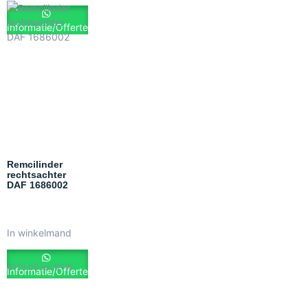
Informatie/Offerte
Remcilinder
rechtsachter
DAF 1686002
In winkelmand
€
175.00
ex. BTW
Informatie/Offerte