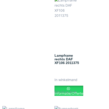
Lampframe
rechts DAF
XF106 2011375
In winkelmand
€
55.00
ex. BTW
Informatie/Offerte