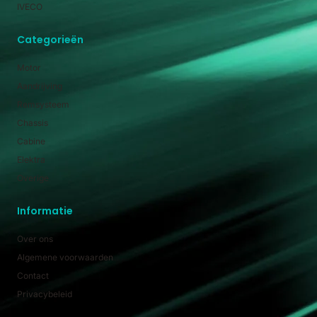
IVECO
Categorieën
Motor
Aandrijving
Remsysteem
Chassis
Cabine
Elektra
Overige
Informatie
Over ons
Algemene voorwaarden
Contact
Privacybeleid