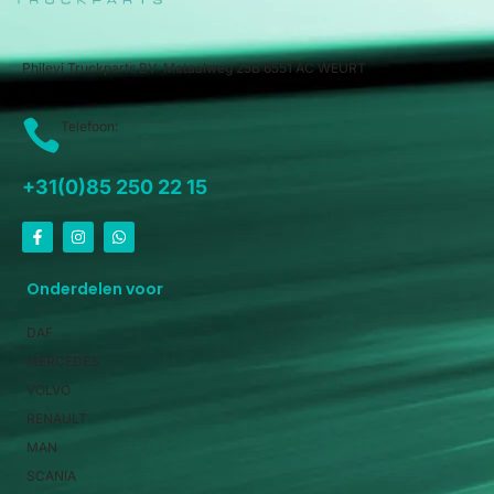
Philevi Truckparts BV Metaalweg 25B 6551 AC WEURT
Telefoon:
+31(0)85 250 22 15
Onderdelen voor
DAF
MERCEDES
VOLVO
RENAULT
MAN
SCANIA