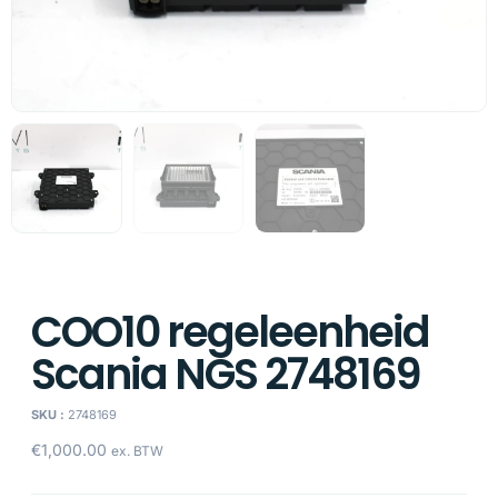
COO10 regeleenheid
Scania NGS 2748169
SKU :
2748169
€
1,000.00
ex. BTW