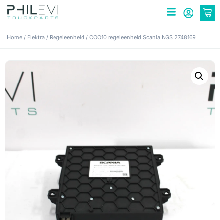
Home
/
Elektra
/
Regeleenheid
/ COO10 regeleenheid Scania NGS 2748169