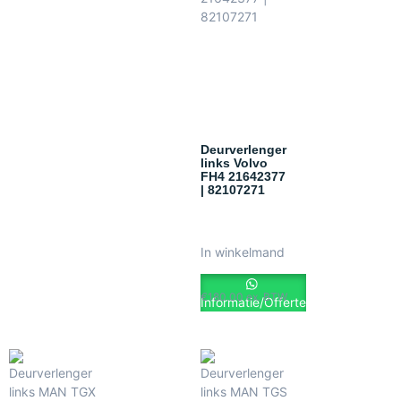
Deurverlenger
links Volvo
FH4 21642377
| 82107271
In winkelmand
€
180.00
ex. BTW
Informatie/Offerte