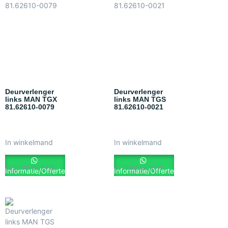
Deurverlenger
Deurverlenger
links MAN TGX
links MAN TGS
81.62610-0079
81.62610-0021
In winkelmand
In winkelmand
€
225.00
ex. BTW
€
175.00
ex. BTW
Informatie/Offerte
Informatie/Offerte