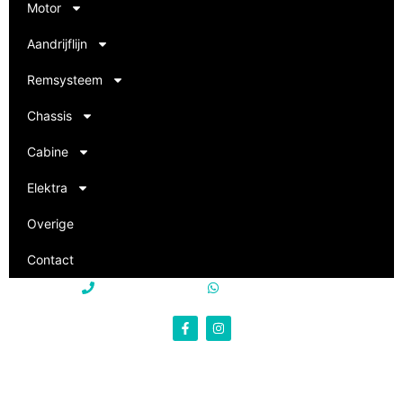
Motor
Aandrijflijn
Remsysteem
Chassis
Cabine
Elektra
Overige
Contact
+31 85 250 22 15
+31 85 250 22 15
info@philevi-truckparts.nl