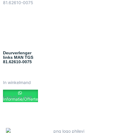
Deurverlenger
links MAN TGS
81.62610-0075
In winkelmand
€
250.00
ex. BTW
Informatie/Offerte