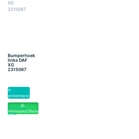
Bumperhoek
links DAF
XG
2315067
In
winkelmand
€
35.00
ex.
Informatie/Offerte
BTW