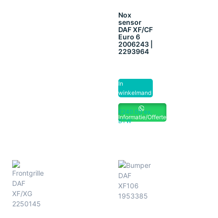
Nox
sensor
DAF XF/CF
Euro 6
2006243 |
2293964
In
winkelmand
€
240.00
ex.
Informatie/Offerte
BTW