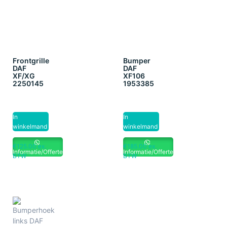
Frontgrille
Bumper
DAF
DAF
XF/XG
XF106
2250145
1953385
In
In
winkelmand
winkelmand
€
125.00
ex.
€
185.00
ex.
Informatie/Offerte
Informatie/Offerte
BTW
BTW