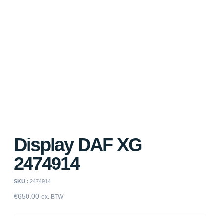
Display DAF XG
2474914
SKU :
2474914
€
650.00
ex. BTW