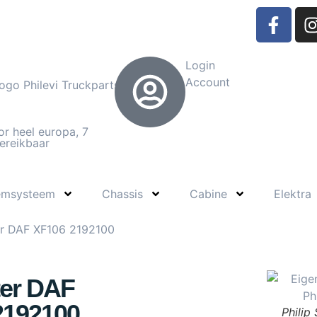
Login
Account
or heel europa, 7
ereikbaar
emsysteem
Chassis
Cabine
Elektra
er DAF XF106 2192100
ter DAF
2192100
Philip