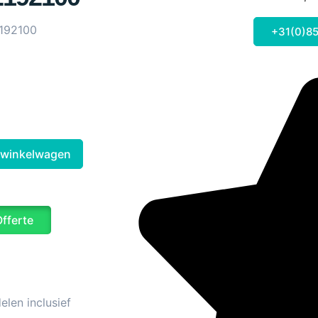
192100
+31(0)85
 winkelwagen
Offerte
len inclusief