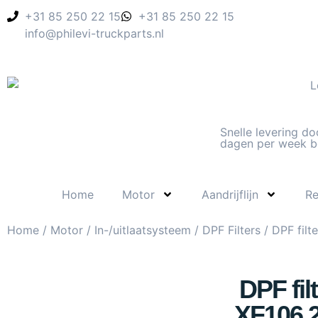
+31 85 250 22 15
+31 85 250 22 15
info@philevi-truckparts.nl
Snelle levering do
dagen per week b
Home
Motor
Aandrijflijn
R
Home
/
Motor
/
In-/uitlaatsysteem
/
DPF Filters
/ DPF filt
DPF fil
XF106 