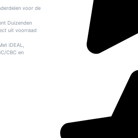
nderdelen voor de
ent Duizenden
ect uit voorraad
 Met iDEAL,
BC/CBC en