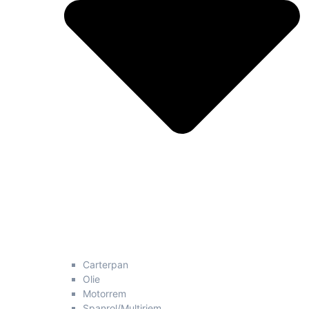
Carterpan
Olie
Motorrem
Spanrol/Multiriem