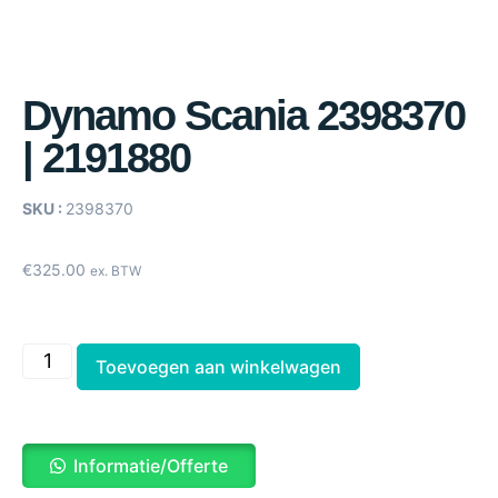
Dynamo Scania 2398370
| 2191880
SKU :
2398370
€
325.00
ex. BTW
Toevoegen aan winkelwagen
Informatie/Offerte