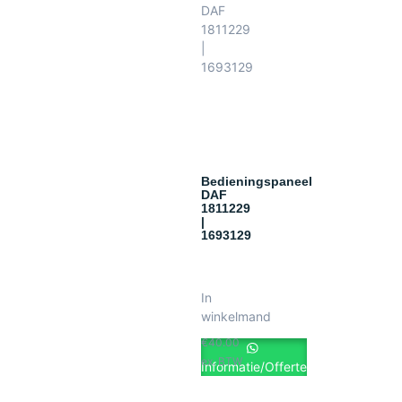
Bedieningspaneel
DAF
1811229
|
1693129
In
winkelmand
€
40.00
ex. BTW
Informatie/Offerte