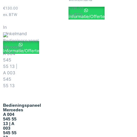
€
130.00
€
210.00
ex. BTW
ex. BTW
Informatie/Offerte
In
winkelmand
Informatie/Offerte
Bedieningspaneel
Mercedes
A 004
545 55
13 | A
003
545 55