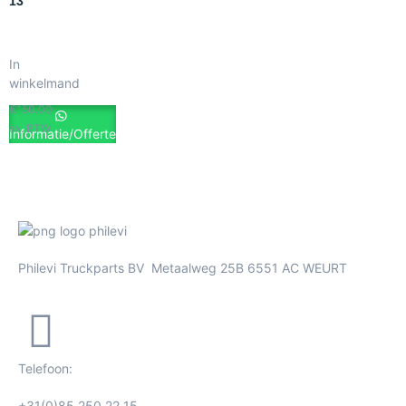
13
In
winkelmand
€
150.00
ex. BTW
Informatie/Offerte
Philevi Truckparts BV Metaalweg 25B 6551 AC WEURT
Telefoon:
+31(0)85 250 22 15