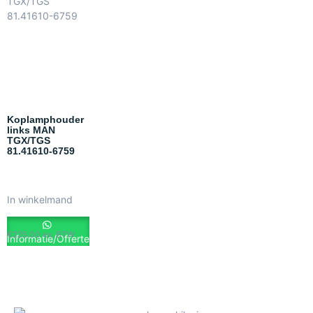
Koplamphouder
links MAN
TGX/TGS
81.41610-6759
In winkelmand
€
225.00
ex. BTW
Informatie/Offerte