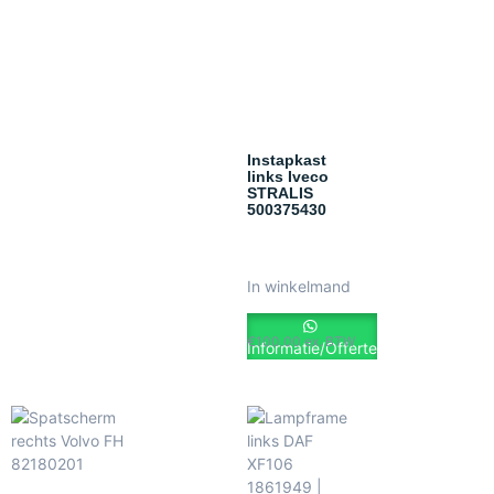
Instapkast
links Iveco
STRALIS
500375430
In winkelmand
€
100.00
ex. BTW
Informatie/Offerte