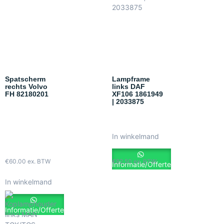
Spatscherm
Lampframe
rechts Volvo
links DAF
FH 82180201
XF106 1861949
| 2033875
In winkelmand
€
60.00
ex. BTW
€
82.50
ex. BTW
Informatie/Offerte
In winkelmand
Informatie/Offerte