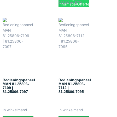
€
65.00
ex. BTW
Informatie/Offerte
Bedieningspaneel
Bedieningspaneel
MAN 81.25806-
MAN 81.25806-
7109 |
7112 |
81.25806-7097
81.25806-7095
In winkelmand
In winkelmand