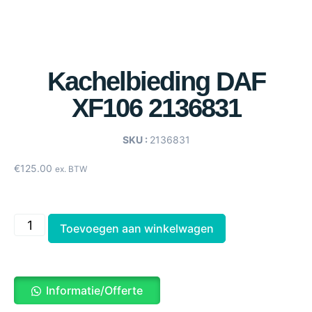
Kachelbieding DAF
XF106 2136831
SKU :
2136831
€
125.00
ex. BTW
Toevoegen aan winkelwagen
Informatie/Offerte