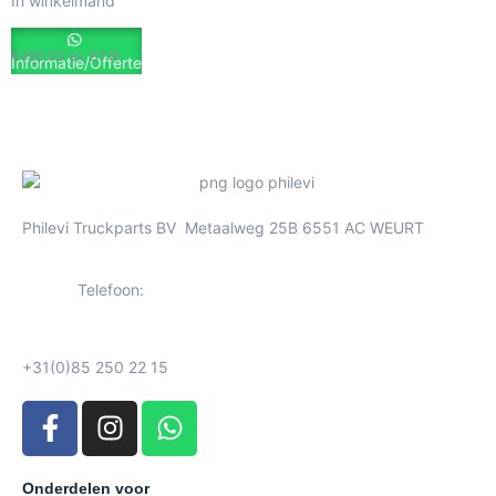
In winkelmand
€
495.00
ex. BTW
Informatie/Offerte
Philevi Truckparts BV Metaalweg 25B 6551 AC WEURT
Telefoon:
+31(0)85 250 22 15
Onderdelen voor