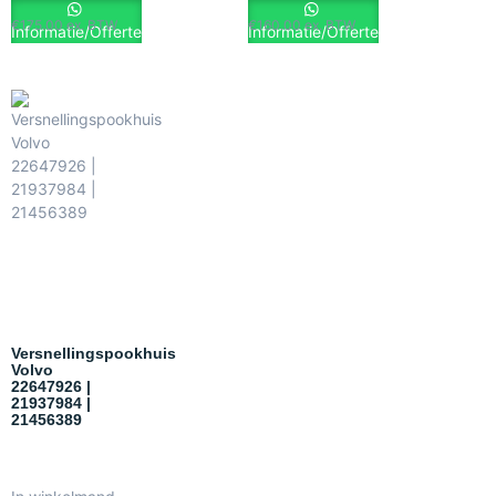
€
175.00
ex. BTW
€
160.00
ex. BTW
Informatie/Offerte
Informatie/Offerte
Versnellingspookhuis
Volvo
22647926 |
21937984 |
21456389