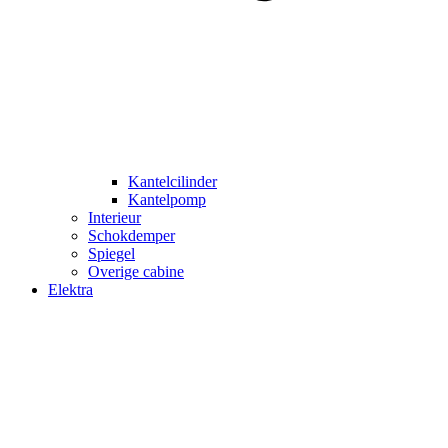
Kantelcilinder
Kantelpomp
Interieur
Schokdemper
Spiegel
Overige cabine
Elektra