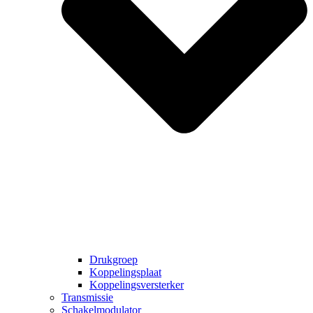
Drukgroep
Koppelingsplaat
Koppelingsversterker
Transmissie
Schakelmodulator