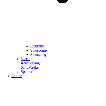
Stuurhuis
Stuurpomp
Stuurstang
V-stang
Reactiestang
Schokbreker
Spatbord
Cabine