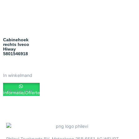
Cabinehoek
rechts Iveco
Hiway
5801546918
In winkelmand
€
150.00
ex. BTW
Informatie/Offerte
Philevi Truckparts BV Metaalweg 25B 6551 AC WEURT