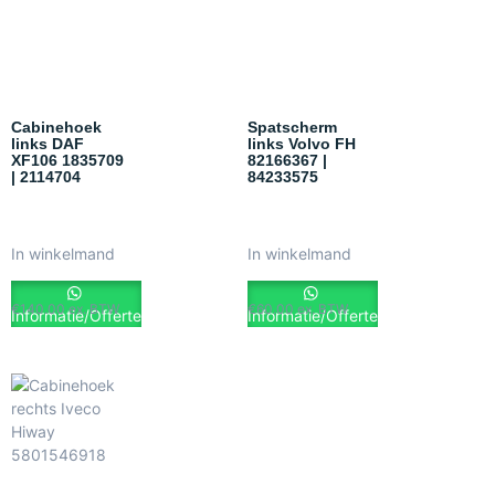
Cabinehoek
Spatscherm
links DAF
links Volvo FH
XF106 1835709
82166367 |
| 2114704
84233575
In winkelmand
In winkelmand
€
140.00
ex. BTW
€
60.00
ex. BTW
Informatie/Offerte
Informatie/Offerte