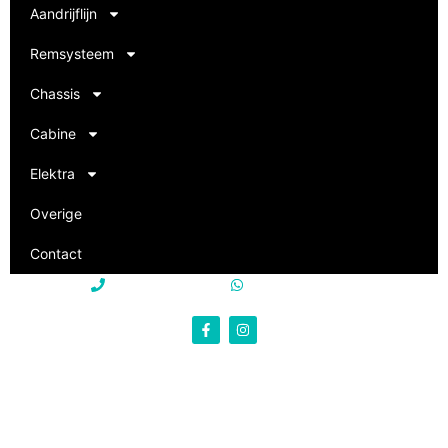
Aandrijflijn
Remsysteem
Chassis
Cabine
Elektra
Overige
Contact
+31 85 250 22 15
+31 85 250 22 15
info@philevi-truckparts.nl