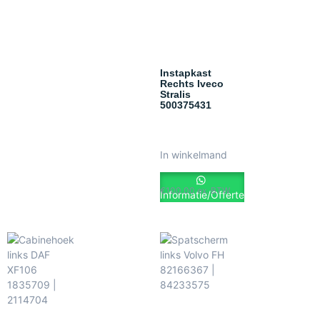
Instapkast
Rechts Iveco
Stralis
500375431
In winkelmand
€
100.00
ex. BTW
Informatie/Offerte