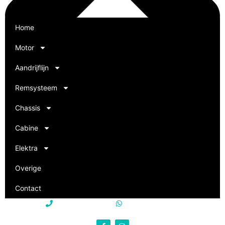
Home
Motor
Aandrijflijn
Remsysteem
Chassis
Zoeken
Cabine
Elektra
Overige
Contact
+31 85 250 22 15
+31 85 250 22 15
info@philevi-truckparts.nl