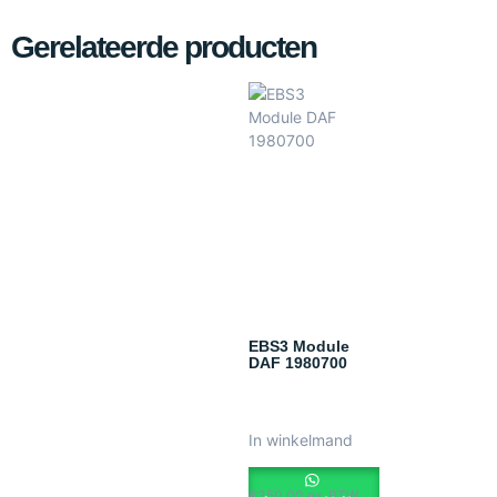
Gerelateerde producten
EBS3 Module
DAF 1980700
In winkelmand
€
350.00
ex. BTW