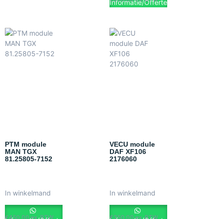
Informatie/Offerte
PTM module
VECU module
MAN TGX
DAF XF106
81.25805-7152
2176060
In winkelmand
In winkelmand
€
450.00
ex. BTW
€
350.00
ex. BTW