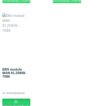
Informatie/Offerte
Informatie/Offerte
EBS module
MAN 81.25808-
7086
In winkelmand
€
550.00
ex. BTW