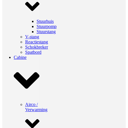
Stuurhuis
Stuurpomp
Stuurstang
V-stang
Reactiestang
Schokbreker
Spatbord
Cabine
Airco /
Verwarming