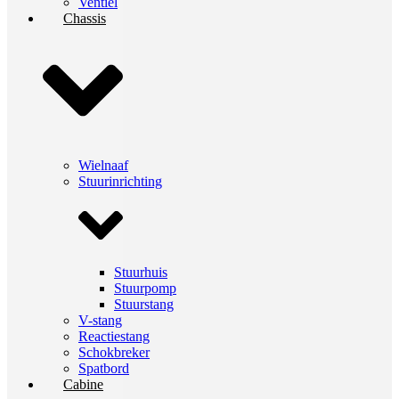
Ventiel
Chassis
Wielnaaf
Stuurinrichting
Stuurhuis
Stuurpomp
Stuurstang
V-stang
Reactiestang
Schokbreker
Spatbord
Cabine