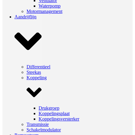
Ventilator
Waterpomp
Motormanagement
Aandrijflijn
Differentieel
Steekas
Koppeling
Drukgroep
Koppelingsplaat
Koppelingsversterker
Transmissie
Schakelmodulator