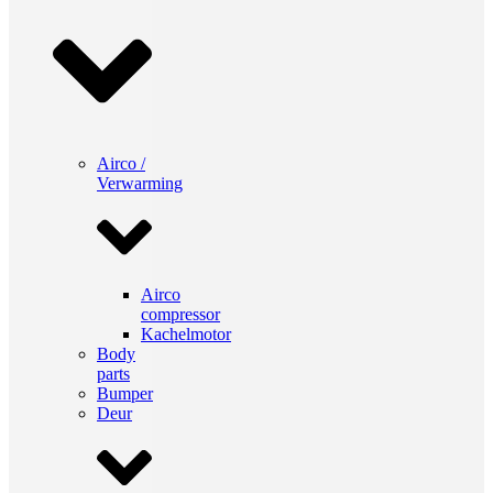
Airco /
Verwarming
Airco
compressor
Kachelmotor
Body
parts
Bumper
Deur