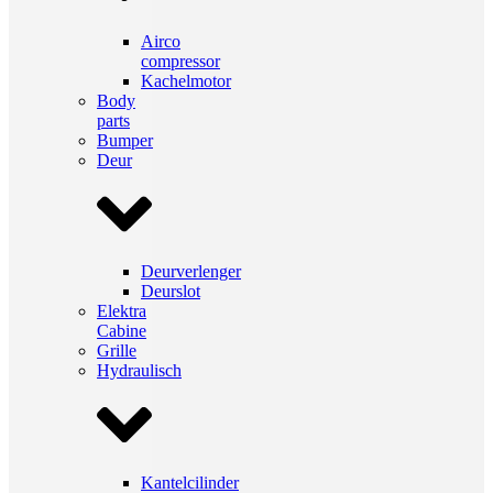
Airco
compressor
Kachelmotor
Body
parts
Bumper
Deur
Deurverlenger
Deurslot
Elektra
Cabine
Grille
Hydraulisch
Kantelcilinder