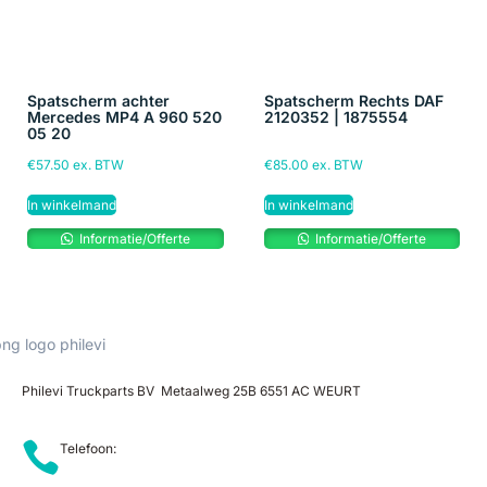
Spatscherm achter
Spatscherm Rechts DAF
Mercedes MP4 A 960 520
2120352 | 1875554
05 20
€
57.50
ex. BTW
€
85.00
ex. BTW
In winkelmand
In winkelmand
Informatie/Offerte
Informatie/Offerte
Philevi Truckparts BV Metaalweg 25B 6551 AC WEURT
Telefoon: