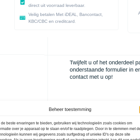
direct uit voorraad leverbaar.
Veilig betalen Met iDEAL, Bancontact,
KBC/CBC en creditcard.
Twijfelt u of het onderdeel 
onderstaande formulier in e
contact met u op!
Beheer toestemming
Naam
de beste ervaringen te bieden, gebruiken wij technologieën zoals cookies om
ormatie over je apparaat op te slaan en/of te raadplegen. Door in te stemmen met d
Voertuig informatie
hnologieën kunnen wij gegevens zoals surfgedrag of unieke ID's op deze site
werken. Als je geen toestemming geeft of uw toestemming intrekt, kan dit een nade