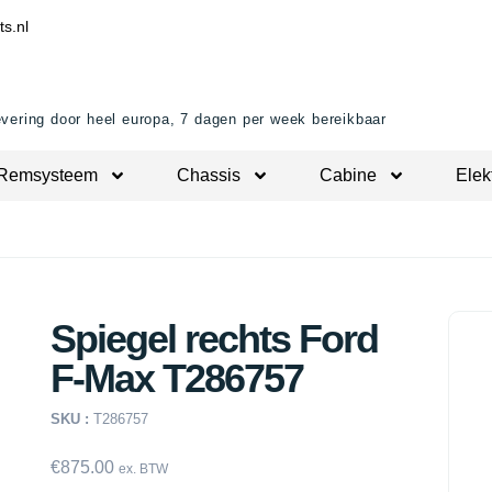
ts.nl
evering door heel europa, 7 dagen per week bereikbaar
Remsysteem
Chassis
Cabine
Elek
Spiegel rechts Ford
F-Max T286757
SKU :
T286757
€
875.00
ex. BTW