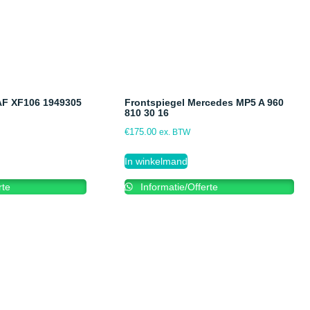
DAF XF106 1949305
Frontspiegel Mercedes MP5 A 960
810 30 16
€
175.00
ex. BTW
In winkelmand
rte
Informatie/Offerte