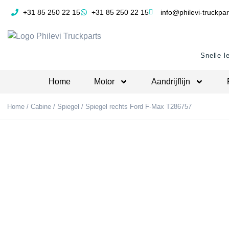
+31 85 250 22 15
+31 85 250 22 15
info@philevi-truckpar
Snelle l
Home
Motor
Aandrijflijn
Home
/
Cabine
/
Spiegel
/ Spiegel rechts Ford F-Max T286757