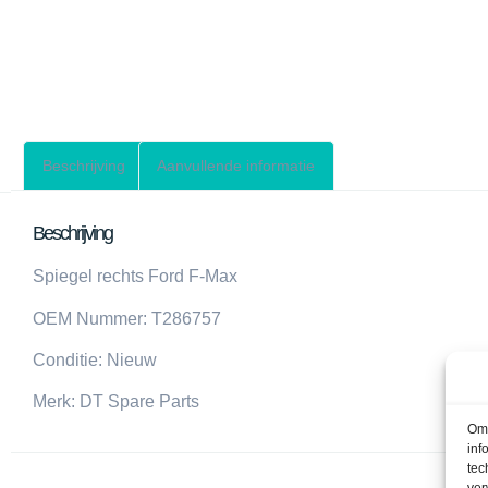
Beschrijving
Aanvullende informatie
Beschrijving
Spiegel rechts Ford F-Max
OEM Nummer: T286757
Conditie: Nieuw
Merk: DT Spare Parts
Om 
inf
tec
ver