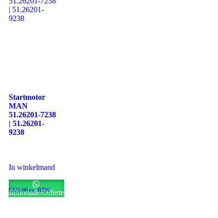
Startmotor
MAN
51.26201-7238
| 51.26201-
9238
In winkelmand
€
225.00
ex. BTW
Informatie/Offerte