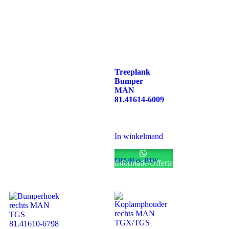
Treeplank
Bumper
MAN
81.41614-6009
In winkelmand
€
185.00
ex. BTW
Informatie/Offerte