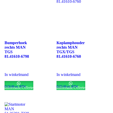
Bumperhoek
Koplamphouder
rechts MAN
rechts MAN
TGS
TGX/TGS
81.41610-6798
81.41610-6760
In winkelmand
In winkelmand
€
150.00
ex. BTW
€
225.00
ex. BTW
Informatie/Offerte
Informatie/Offerte