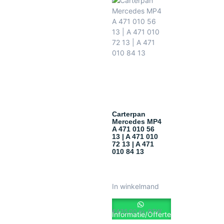
Carterpan
Mercedes MP4
A 471 010 56
13 | A 471 010
72 13 | A 471
010 84 13
In winkelmand
€
435.00
ex. BTW
Informatie/Offerte