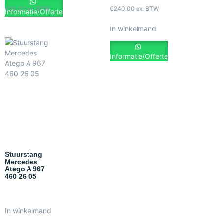
€
50.00
ex. BTW
€
240.00
ex. BTW
Informatie/Offerte
In winkelmand
Informatie/Offerte
Stuurstang
Mercedes
Atego A 967
460 26 05
In winkelmand