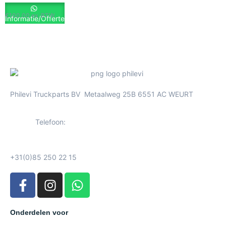
€
100.00
ex. BTW
Informatie/Offerte
Philevi Truckparts BV Metaalweg 25B 6551 AC WEURT
Telefoon:
+31(0)85 250 22 15
Onderdelen voor